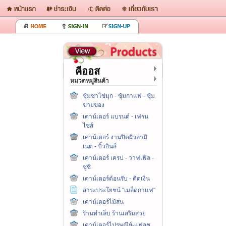
คีออส
หมวดหมู่สินค้า
ซุ้มชาไข่มุก - ซุ้มกาแฟ - ซุ้ม
ขายของ
เคาน์เตอร์ แบรนด์ - เฟรน
ไชส์
เคาน์เตอร์ งานปิดผิวลามิ
เนต - บิ้วอินส์
เคาน์เตอร์ เครป - วาฟเฟิล -
ซูชิ
เคาน์เตอร์ต้อนรับ - คิดเงิน
สาระประโยชน์ "เมล็ดกาแฟ"
เคาน์เตอร์ไม้สน
ร้านทำเล็บ ร้านเสริมสวย
เคาน์เตอร์ไปรษณีย์-แฟลช