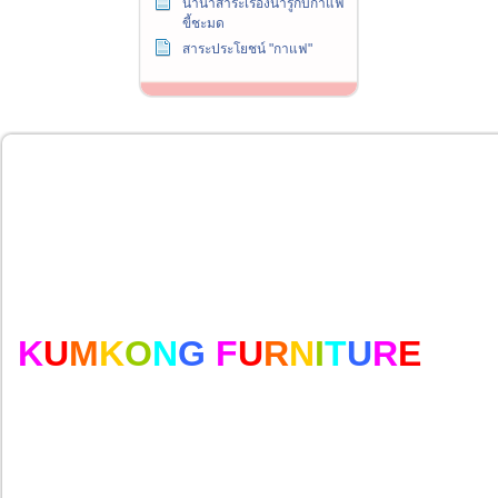
นานาสาระเรื่องน่ารู้กับกาแฟ
ขี้ชะมด
สาระประโยชน์ "กาแฟ"
K
U
M
K
O
N
G
F
U
R
N
I
T
U
R
E