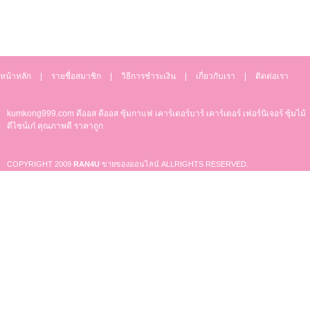
หน้าหลัก
|
รายชื่อสมาชิก
|
วิธีการชำระเงิน
|
เกี่ยวกับเรา
|
ติดต่อเรา
kumkong999.com
คีออส คีออส ซุ้มกาแฟ
เคาร์เตอร์บาร์ เ
คาร์เตอร์ เฟอร์นิเจอร์ ซุ้มไม้
ดีไซน์เก๋ คุณภาพดี ราคาถูก
COPYRIGHT 2009
RAN4U
ขายของออนไลน์
ALLRIGHTS RESERVED.
Shop ID: 50