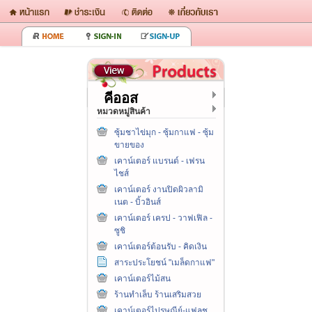
คีออส
หมวดหมู่สินค้า
ซุ้มชาไข่มุก - ซุ้มกาแฟ - ซุ้ม
ขายของ
เคาน์เตอร์ แบรนด์ - เฟรน
ไชส์
เคาน์เตอร์ งานปิดผิวลามิ
เนต - บิ้วอินส์
เคาน์เตอร์ เครป - วาฟเฟิล -
ซูชิ
เคาน์เตอร์ต้อนรับ - คิดเงิน
สาระประโยชน์ "เมล็ดกาแฟ"
เคาน์เตอร์ไม้สน
ร้านทำเล็บ ร้านเสริมสวย
เคาน์เตอร์ไปรษณีย์-แฟลช