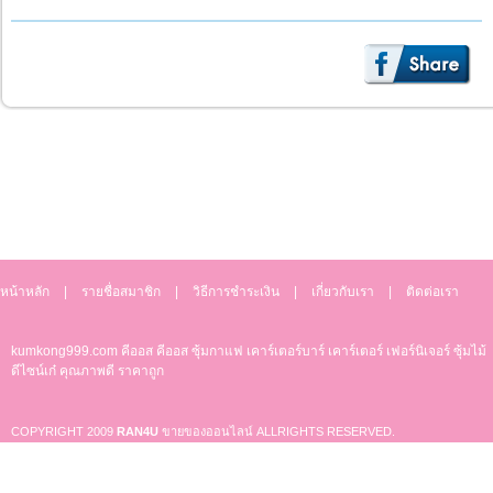
หน้าหลัก
|
รายชื่อสมาชิก
|
วิธีการชำระเงิน
|
เกี่ยวกับเรา
|
ติดต่อเรา
kumkong999.com
คีออส คีออส ซุ้มกาแฟ
เคาร์เตอร์บาร์ เ
คาร์เตอร์ เฟอร์นิเจอร์ ซุ้มไม้
ดีไซน์เก๋ คุณภาพดี ราคาถูก
COPYRIGHT 2009
RAN4U
ขายของออนไลน์
ALLRIGHTS RESERVED.
Shop ID: 50