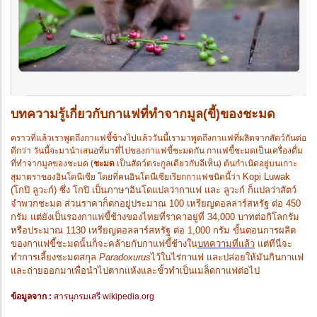
บทความรู้เกี่ยวกับกาแฟที่ทำจากมูล(ขี้)ของชะมด
คราวที่แล้วเราพูดถึงกาแฟขี้ช้างไปแล้ววันนี้เรามาพูดถึงกาแฟที่ผลิตจากสัตว์กันต่อ
ดีกว่า วันนี้จะมานำเสนอที่มาที่ไปของกาแฟขี้ชะมดกัน กาแฟขี้ชะมดเป็นเครื่องดื่ม
ที่ทำจากมูลของชะมด (
ชะมด
เป็นสัตว์ตระกูลเดียวกับอีเห็น) ต้นกำเนิดอยู่บนเกาะ
Kopi Luwak
สุมาตราของอินโดนีเซีย โดยที่คนอินโดนีเซียเรียกกาแฟชนิดนี้ว่า
(โกปิ ลูวะก์) ซึ่ง โกปิ เป็นภาษาอินโดแปลว่ากาแฟ และ ลูวะก์ ก็แปลว่าสัตว์
จำพวกชะมด ส่วนราคาก็ตกอยู่ประมาณ 100 เหรียญดอลลาร์สหรัฐ ต่อ 450
กรัม แต่ยังเป็นรองกาแฟขี้ช้างของไทยที่ราคาอยู่ที่ 34,000 บาทต่อกิโลกรัม
หรือประมาณ 1130 เหรียญดอลลาร์สหรัฐ ต่อ 1,000 กรัม ขั้นตอนการผลิต
ของกาแฟขี้ชะมดนั้นก็จะคล้ายกับกาแฟขี้ช้างใน
บทความที่แล้ว
แต่ที่นี่จะ
ทำการเลี้ยงชะมด
สกุล
Paradoxurus
ไว้ในไร่กาแฟ และปล่อยให้มันกินกาแฟ
และถ่ายออกมาเพื่อนำไปตากแห้งและขั้วทำเป็นเมล็ดกาแฟต่อไป
ข้อมูลจาก :
สารนุกรมเสรี wikipedia.org