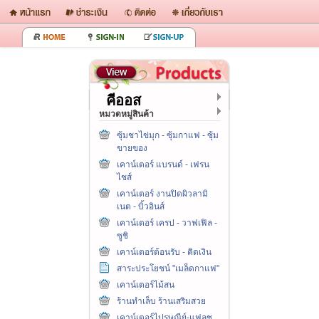
คีออส
หมวดหมู่สินค้า
ซุ้มชาไข่มุก - ซุ้มกาแฟ - ซุ้ม
ขายของ
เคาน์เตอร์ แบรนด์ - เฟรน
ไชส์
เคาน์เตอร์ งานปิดผิวลามิ
เนต - บิ้วอินส์
เคาน์เตอร์ เครป - วาฟเฟิล -
ซูชิ
เคาน์เตอร์ต้อนรับ - คิดเงิน
สาระประโยชน์ "เมล็ดกาแฟ"
เคาน์เตอร์ไม้สน
ร้านทำเล็บ ร้านเสริมสวย
เคาน์เตอร์ไปรษณีย์-แฟลช