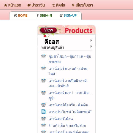
คีออส
หมวดหมู่สินค้า
ซุ้มชาไข่มุก - ซุ้มกาแฟ - ซุ้ม
ขายของ
เคาน์เตอร์ แบรนด์ - เฟรน
ไชส์
เคาน์เตอร์ งานปิดผิวลามิ
เนต - บิ้วอินส์
เคาน์เตอร์ เครป - วาฟเฟิล -
ซูชิ
เคาน์เตอร์ต้อนรับ - คิดเงิน
สาระประโยชน์ "เมล็ดกาแฟ"
เคาน์เตอร์ไม้สน
ร้านทำเล็บ ร้านเสริมสวย
เคาน์เตอร์ไปรษณีย์-แฟลช