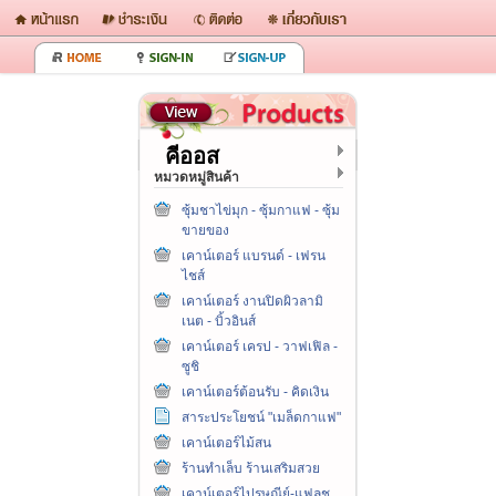
คีออส
หมวดหมู่สินค้า
ซุ้มชาไข่มุก - ซุ้มกาแฟ - ซุ้ม
ขายของ
เคาน์เตอร์ แบรนด์ - เฟรน
ไชส์
เคาน์เตอร์ งานปิดผิวลามิ
เนต - บิ้วอินส์
เคาน์เตอร์ เครป - วาฟเฟิล -
ซูชิ
เคาน์เตอร์ต้อนรับ - คิดเงิน
สาระประโยชน์ "เมล็ดกาแฟ"
เคาน์เตอร์ไม้สน
ร้านทำเล็บ ร้านเสริมสวย
เคาน์เตอร์ไปรษณีย์-แฟลช