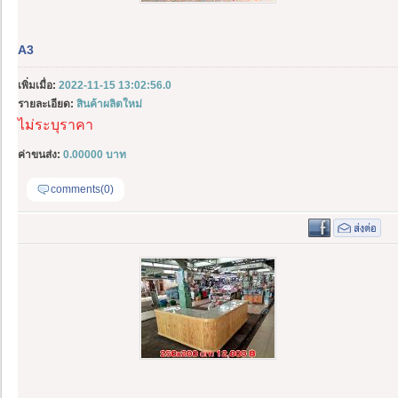
A3
เพิ่มเมื่อ:
2022-11-15 13:02:56.0
รายละเอียด:
สินค้าผลิตใหม่
ไม่ระบุราคา
ค่าขนส่ง:
0.00000 บาท
comments(0)