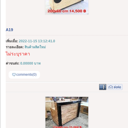
A19
เพิ่มเมื่อ:
2022-11-15 13:12:41.0
รายละเอียด:
สินค้าผลิตใหม่
ไม่ระบุราคา
ค่าขนส่ง:
0.00000 บาท
comments(0)