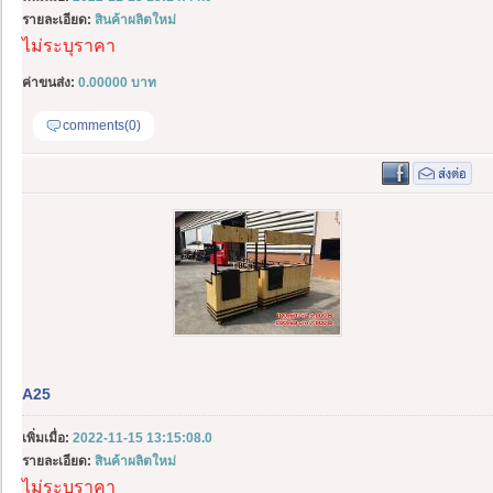
รายละเอียด:
สินค้าผลิตใหม่
ไม่ระบุราคา
ค่าขนส่ง:
0.00000 บาท
comments(0)
A25
เพิ่มเมื่อ:
2022-11-15 13:15:08.0
รายละเอียด:
สินค้าผลิตใหม่
ไม่ระบุราคา