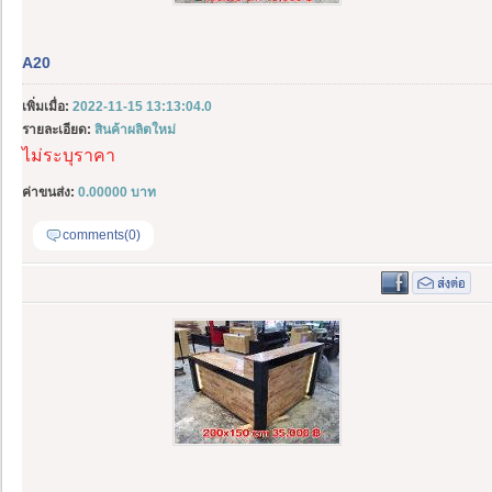
A20
เพิ่มเมื่อ:
2022-11-15 13:13:04.0
รายละเอียด:
สินค้าผลิตใหม่
ไม่ระบุราคา
ค่าขนส่ง:
0.00000 บาท
comments(0)