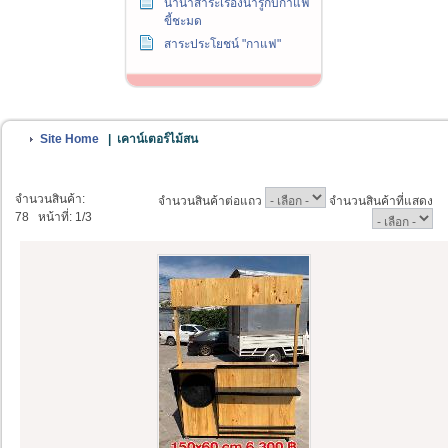
นานาสาระเรื่องน่ารู้กับกาแฟ
ขี้ชะมด
สาระประโยชน์ "กาแฟ"
Site Home
|
เคาน์เตอร์ไม้สน
จำนวนสินค้า:
จำนวนสินค้าต่อแถว
จำนวนสินค้าที่แสดง
78
หน้าที่: 1/3