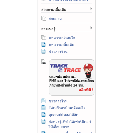
สอบถามเพิ่มเติม
สอบถาม
สาระน่ารู้
บทความน่าสนใจ
บทความเพิ่มเติม
ข่าวสารร้าน
ข่าวสารร้าน
โฟเมก้าลามิเนตคืออะไร
คุณสมบัติของไม้อัด
ข้อควรรู้..ที่ทำให้เฟอร์นิเจอร์
ไม้เสื่อมสภาพ