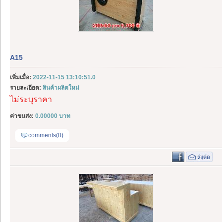
A15
เพิ่มเมื่อ:
2022-11-15 13:10:51.0
รายละเอียด:
สินค้าผลิตใหม่
ไม่ระบุราคา
ค่าขนส่ง:
0.00000 บาท
comments(0)