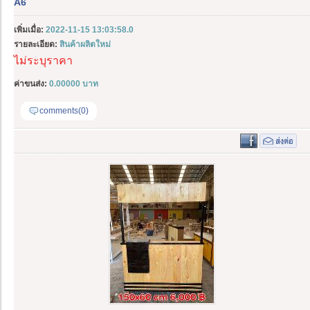
A6
เพิ่มเมื่อ:
2022-11-15 13:03:58.0
รายละเอียด:
สินค้าผลิตใหม่
ไม่ระบุราคา
ค่าขนส่ง:
0.00000 บาท
comments(0)