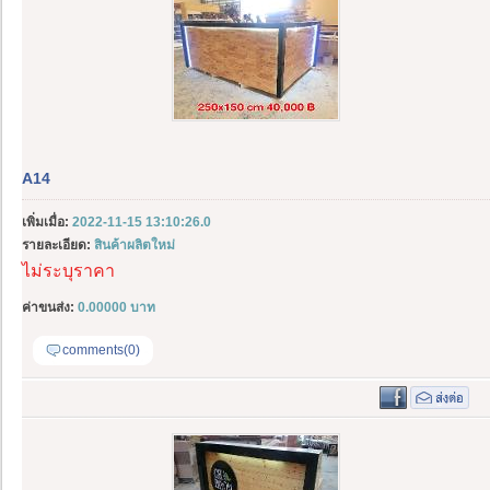
A14
เพิ่มเมื่อ:
2022-11-15 13:10:26.0
รายละเอียด:
สินค้าผลิตใหม่
ไม่ระบุราคา
ค่าขนส่ง:
0.00000 บาท
comments(0)