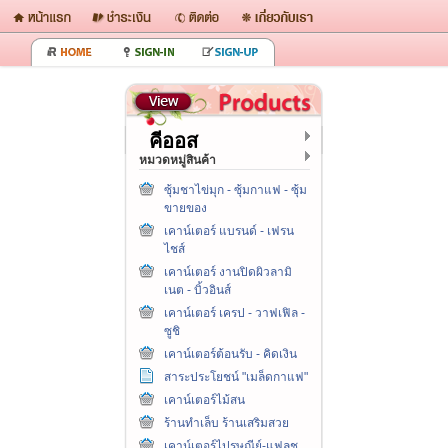
คีออส
หมวดหมู่สินค้า
ซุ้มชาไข่มุก - ซุ้มกาแฟ - ซุ้ม
ขายของ
เคาน์เตอร์ แบรนด์ - เฟรน
ไชส์
เคาน์เตอร์ งานปิดผิวลามิ
เนต - บิ้วอินส์
เคาน์เตอร์ เครป - วาฟเฟิล -
ซูชิ
เคาน์เตอร์ต้อนรับ - คิดเงิน
สาระประโยชน์ "เมล็ดกาแฟ"
เคาน์เตอร์ไม้สน
ร้านทำเล็บ ร้านเสริมสวย
เคาน์เตอร์ไปรษณีย์-แฟลช