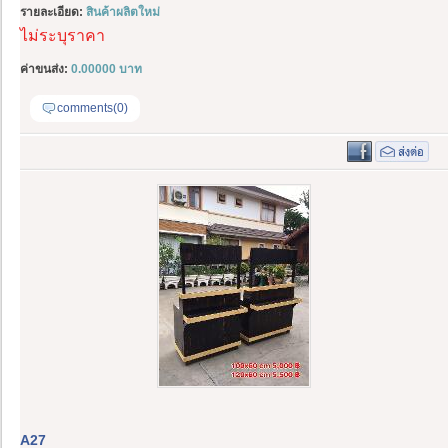
รายละเอียด:
สินค้าผลิตใหม่
ไม่ระบุราคา
ค่าขนส่ง:
0.00000 บาท
comments(0)
A27