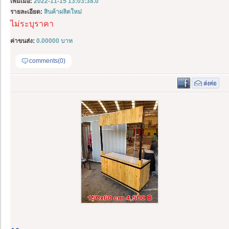
เพิ่มเมื่อ:
2022-11-15 13:03:38.0
รายละเอียด:
สินค้าผลิตใหม่
ไม่ระบุราคา
ค่าขนส่ง:
0.00000 บาท
comments(0)