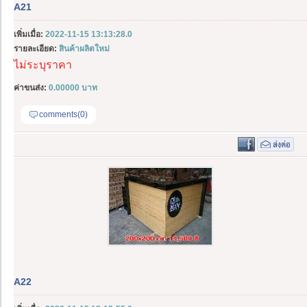
A21
เพิ่มเมื่อ:
2022-11-15 13:13:28.0
รายละเอียด:
สินค้าผลิตใหม่
ไม่ระบุราคา
ค่าขนส่ง:
0.00000 บาท
comments(0)
A22