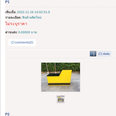
P1
เพิ่มเมื่อ:
2022-11-16 14:02:51.0
รายละเอียด:
สินค้าผลิตใหม่
ไม่ระบุราคา
ค่าขนส่ง:
0.00000 บาท
comments(0)
P2