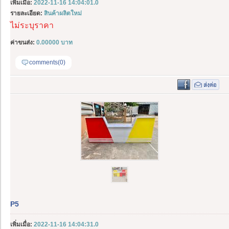
เพิ่มเมื่อ:
2022-11-16 14:04:01.0
รายละเอียด:
สินค้าผลิตใหม่
ไม่ระบุราคา
ค่าขนส่ง:
0.00000 บาท
comments(0)
P5
เพิ่มเมื่อ:
2022-11-16 14:04:31.0