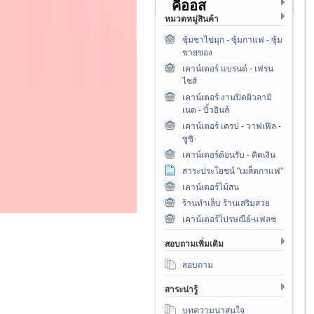
คีออส
หมวดหมู่สินค้า
ซุ้มชาไข่มุก - ซุ้มกาแฟ - ซุ้ม
ขายของ
เคาน์เตอร์ แบรนด์ - เฟรน
ไชส์
เคาน์เตอร์ งานปิดผิวลามิ
เนต - บิ้วอินส์
เคาน์เตอร์ เครป - วาฟเฟิล -
ซูชิ
เคาน์เตอร์ต้อนรับ - คิดเงิน
สาระประโยชน์ "เมล็ดกาแฟ"
เคาน์เตอร์ไม้สน
ร้านทำเล็บ ร้านเสริมสวย
เคาน์เตอร์ไปรษณีย์-แฟลช
สอบถามเพิ่มเติม
สอบถาม
สาระน่ารู้
บทความน่าสนใจ