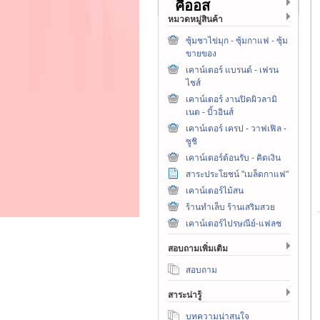
คีออส
หมวดหมู่สินค้า
ซุ้มชาไข่มุก - ซุ้มกาแฟ - ซุ้ม
ขายของ
เคาน์เตอร์ แบรนด์ - เฟรน
ไชส์
เคาน์เตอร์ งานปิดผิวลามิ
เนต - บิ้วอินส์
เคาน์เตอร์ เครป - วาฟเฟิล -
ซูชิ
เคาน์เตอร์ต้อนรับ - คิดเงิน
สาระประโยชน์ "เมล็ดกาแฟ"
เคาน์เตอร์ไม้สน
ร้านทำเล็บ ร้านเสริมสวย
เคาน์เตอร์ไปรษณีย์-แฟลช
สอบถามเพิ่มเติม
สอบถาม
สาระน่ารู้
บทความน่าสนใจ