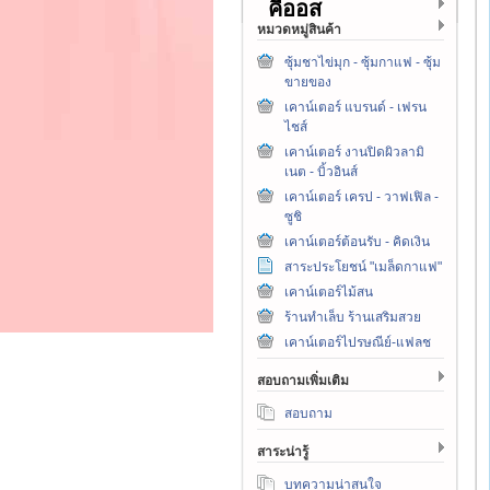
คีออส
หมวดหมู่สินค้า
ซุ้มชาไข่มุก - ซุ้มกาแฟ - ซุ้ม
ขายของ
เคาน์เตอร์ แบรนด์ - เฟรน
ไชส์
เคาน์เตอร์ งานปิดผิวลามิ
เนต - บิ้วอินส์
เคาน์เตอร์ เครป - วาฟเฟิล -
ซูชิ
เคาน์เตอร์ต้อนรับ - คิดเงิน
สาระประโยชน์ "เมล็ดกาแฟ"
เคาน์เตอร์ไม้สน
ร้านทำเล็บ ร้านเสริมสวย
เคาน์เตอร์ไปรษณีย์-แฟลช
สอบถามเพิ่มเติม
สอบถาม
สาระน่ารู้
บทความน่าสนใจ