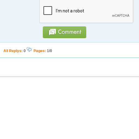
All Replys
:
0
Pages:
1/0