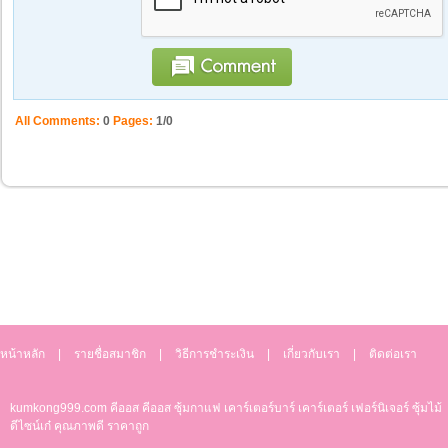
All Comments:
0
Pages:
1/0
หน้าหลัก
|
รายชื่อสมาชิก
|
วิธีการชำระเงิน
|
เกี่ยวกับเรา
|
ติดต่อเรา
kumkong999.com
คีออส คีออส ซุ้มกาแฟ
เคาร์เตอร์บาร์ เ
คาร์เตอร์ เฟอร์นิเจอร์ ซุ้มไม้
ดีไซน์เก๋ คุณภาพดี ราคาถูก