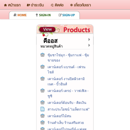
คีออส
หมวดหมู่สินค้า
ซุ้มชาไข่มุก - ซุ้มกาแฟ - ซุ้ม
ขายของ
เคาน์เตอร์ แบรนด์ - เฟรน
ไชส์
เคาน์เตอร์ งานปิดผิวลามิ
เนต - บิ้วอินส์
เคาน์เตอร์ เครป - วาฟเฟิล -
ซูชิ
เคาน์เตอร์ต้อนรับ - คิดเงิน
สาระประโยชน์ "เมล็ดกาแฟ"
เคาน์เตอร์ไม้สน
ร้านทำเล็บ ร้านเสริมสวย
เคาน์เตอร์ไปรษณีย์-แฟลช