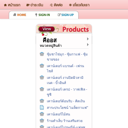
คีออส
หมวดหมู่สินค้า
ซุ้มชาไข่มุก - ซุ้มกาแฟ - ซุ้ม
ขายของ
เคาน์เตอร์ แบรนด์ - เฟรน
ไชส์
เคาน์เตอร์ งานปิดผิวลามิ
เนต - บิ้วอินส์
เคาน์เตอร์ เครป - วาฟเฟิล -
ซูชิ
เคาน์เตอร์ต้อนรับ - คิดเงิน
สาระประโยชน์ "เมล็ดกาแฟ"
เคาน์เตอร์ไม้สน
ร้านทำเล็บ ร้านเสริมสวย
เคาน์เตอร์ไปรษณีย์-แฟลช