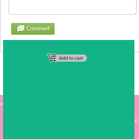
หน้าหลัก
|
รายชื่อสมาชิก
|
วิธีการชำระเงิน
|
เกี่ยวกับเรา
|
ติดต่อเรา
kumkong999.com
คีออส คีออส ซุ้มกาแฟ
เคาร์เตอร์บาร์ เ
คาร์เตอร์ เฟอร์นิเจอร์ ซุ้มไม้
ดีไซน์เก๋ คุณภาพดี ราคาถูก