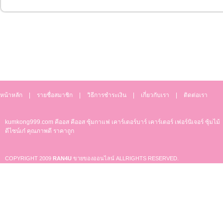
หน้าหลัก
|
รายชื่อสมาชิก
|
วิธีการชำระเงิน
|
เกี่ยวกับเรา
|
ติดต่อเรา
kumkong999.com
คีออส คีออส ซุ้มกาแฟ
เคาร์เตอร์บาร์ เ
คาร์เตอร์ เฟอร์นิเจอร์ ซุ้มไม้
ดีไซน์เก๋ คุณภาพดี ราคาถูก
COPYRIGHT 2009
RAN4U
ขายของออนไลน์
ALLRIGHTS RESERVED.
Shop ID: 50