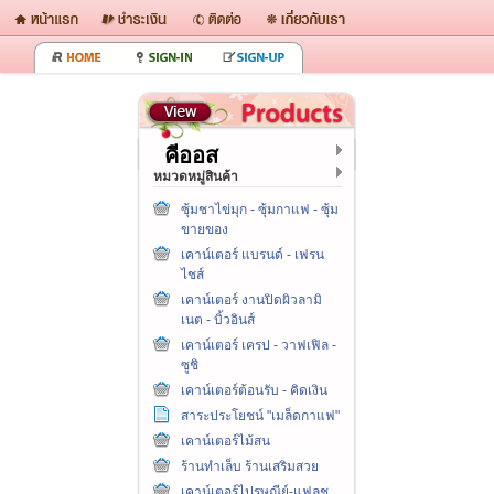
คีออส
หมวดหมู่สินค้า
ซุ้มชาไข่มุก - ซุ้มกาแฟ - ซุ้ม
ขายของ
เคาน์เตอร์ แบรนด์ - เฟรน
ไชส์
เคาน์เตอร์ งานปิดผิวลามิ
เนต - บิ้วอินส์
เคาน์เตอร์ เครป - วาฟเฟิล -
ซูชิ
เคาน์เตอร์ต้อนรับ - คิดเงิน
สาระประโยชน์ "เมล็ดกาแฟ"
เคาน์เตอร์ไม้สน
ร้านทำเล็บ ร้านเสริมสวย
เคาน์เตอร์ไปรษณีย์-แฟลช