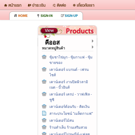
คีออส
หมวดหมู่สินค้า
ซุ้มชาไข่มุก - ซุ้มกาแฟ - ซุ้ม
ขายของ
เคาน์เตอร์ แบรนด์ - เฟรน
ไชส์
เคาน์เตอร์ งานปิดผิวลามิ
เนต - บิ้วอินส์
เคาน์เตอร์ เครป - วาฟเฟิล -
ซูชิ
เคาน์เตอร์ต้อนรับ - คิดเงิน
สาระประโยชน์ "เมล็ดกาแฟ"
เคาน์เตอร์ไม้สน
ร้านทำเล็บ ร้านเสริมสวย
เคาน์เตอร์ไปรษณีย์-แฟลช