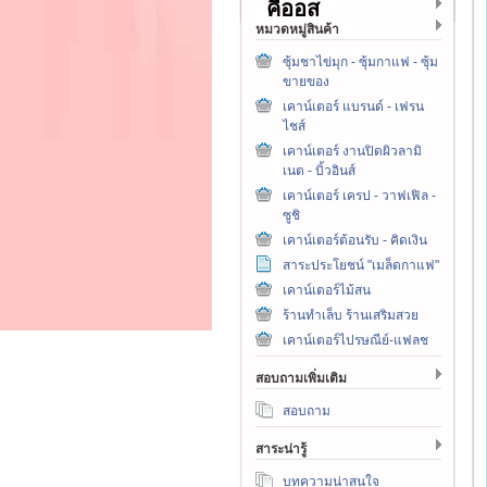
คีออส
หมวดหมู่สินค้า
ซุ้มชาไข่มุก - ซุ้มกาแฟ - ซุ้ม
ขายของ
เคาน์เตอร์ แบรนด์ - เฟรน
ไชส์
เคาน์เตอร์ งานปิดผิวลามิ
เนต - บิ้วอินส์
เคาน์เตอร์ เครป - วาฟเฟิล -
ซูชิ
เคาน์เตอร์ต้อนรับ - คิดเงิน
สาระประโยชน์ "เมล็ดกาแฟ"
เคาน์เตอร์ไม้สน
ร้านทำเล็บ ร้านเสริมสวย
เคาน์เตอร์ไปรษณีย์-แฟลช
สอบถามเพิ่มเติม
สอบถาม
สาระน่ารู้
บทความน่าสนใจ