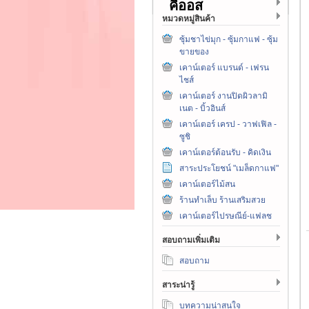
คีออส
หมวดหมู่สินค้า
ซุ้มชาไข่มุก - ซุ้มกาแฟ - ซุ้ม
ขายของ
เคาน์เตอร์ แบรนด์ - เฟรน
ไชส์
เคาน์เตอร์ งานปิดผิวลามิ
เนต - บิ้วอินส์
เคาน์เตอร์ เครป - วาฟเฟิล -
ซูชิ
เคาน์เตอร์ต้อนรับ - คิดเงิน
สาระประโยชน์ "เมล็ดกาแฟ"
เคาน์เตอร์ไม้สน
ร้านทำเล็บ ร้านเสริมสวย
เคาน์เตอร์ไปรษณีย์-แฟลช
สอบถามเพิ่มเติม
สอบถาม
สาระน่ารู้
บทความน่าสนใจ