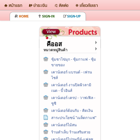
คีออส
หมวดหมู่สินค้า
ซุ้มชาไข่มุก - ซุ้มกาแฟ - ซุ้ม
ขายของ
เคาน์เตอร์ แบรนด์ - เฟรน
ไชส์
เคาน์เตอร์ งานปิดผิวลามิ
เนต - บิ้วอินส์
เคาน์เตอร์ เครป - วาฟเฟิล -
ซูชิ
เคาน์เตอร์ต้อนรับ - คิดเงิน
สาระประโยชน์ "เมล็ดกาแฟ"
เคาน์เตอร์ไม้สน
ร้านทำเล็บ ร้านเสริมสวย
เคาน์เตอร์ไปรษณีย์-แฟลช