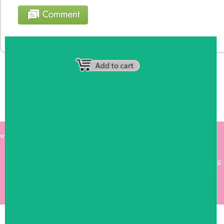
หน้าหลัก
|
รายชื่อสมาชิก
|
วิธีการชำระเงิน
|
เกี่ยวกับเรา
|
ติดต่อเรา
kumkong999.com
คีออส คีออส ซุ้มกาแฟ
เคาร์เตอร์บาร์ เ
คาร์เตอร์ เฟอร์นิเจอร์ ซุ้มไม้
ดีไซน์เก๋ คุณภาพดี ราคาถูก
COPYRIGHT 2009
RAN4U
ขายของออนไลน์
ALLRIGHTS RESERVED.
Shop ID: 50