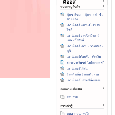
คีออส
หมวดหมู่สินค้า
ซุ้มชาไข่มุก - ซุ้มกาแฟ - ซุ้ม
ขายของ
เคาน์เตอร์ แบรนด์ - เฟรน
ไชส์
เคาน์เตอร์ งานปิดผิวลามิ
เนต - บิ้วอินส์
เคาน์เตอร์ เครป - วาฟเฟิล -
ซูชิ
เคาน์เตอร์ต้อนรับ - คิดเงิน
สาระประโยชน์ "เมล็ดกาแฟ"
เคาน์เตอร์ไม้สน
ร้านทำเล็บ ร้านเสริมสวย
เคาน์เตอร์ไปรษณีย์-แฟลช
สอบถามเพิ่มเติม
สอบถาม
สาระน่ารู้
บทความน่าสนใจ