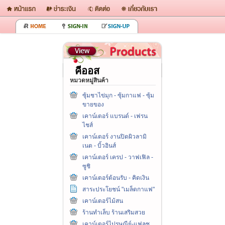
คีออส
หมวดหมู่สินค้า
ซุ้มชาไข่มุก - ซุ้มกาแฟ - ซุ้ม
ขายของ
เคาน์เตอร์ แบรนด์ - เฟรน
ไชส์
เคาน์เตอร์ งานปิดผิวลามิ
เนต - บิ้วอินส์
เคาน์เตอร์ เครป - วาฟเฟิล -
ซูชิ
เคาน์เตอร์ต้อนรับ - คิดเงิน
สาระประโยชน์ "เมล็ดกาแฟ"
เคาน์เตอร์ไม้สน
ร้านทำเล็บ ร้านเสริมสวย
เคาน์เตอร์ไปรษณีย์-แฟลช