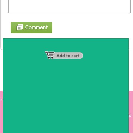
หน้าหลัก
|
รายชื่อสมาชิก
|
วิธีการชำระเงิน
|
เกี่ยวกับเรา
|
ติดต่อเรา
kumkong999.com
คีออส คีออส ซุ้มกาแฟ
เคาร์เตอร์บาร์ เ
คาร์เตอร์ เฟอร์นิเจอร์ ซุ้มไม้
ดีไซน์เก๋ คุณภาพดี ราคาถูก