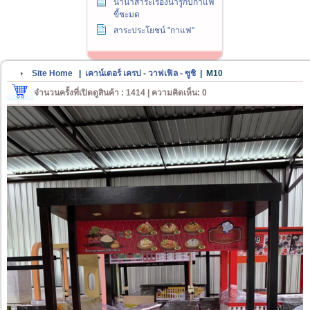
นานาสาระเรื่องน่ารู้กับกาแฟ
ขี้ชะมด
สาระประโยชน์ "กาแฟ"
Site Home
|
เคาน์เตอร์ เครป - วาฟเฟิล - ซูชิ
|
M10
จำนวนครั้งที่เปิดดูสินค้า : 1414 | ความคิดเห็น: 0