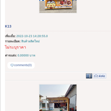
K13
เพิ่มเมื่อ:
2022-10-23 14:28:55.0
รายละเอียด:
สินค้าผลิตใหม่
ไม่ระบุราคา
ค่าขนส่ง:
0.00000 บาท
comments(0)