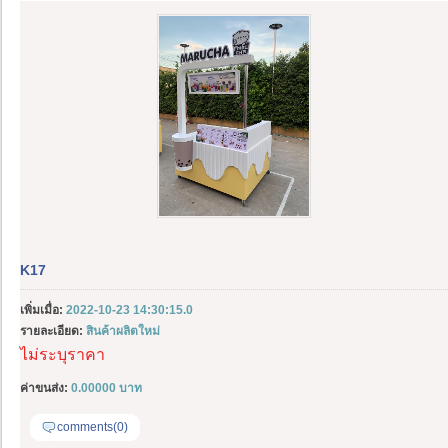
K17
เพิ่มเมื่อ:
2022-10-23 14:30:15.0
รายละเอียด:
สินค้าผลิตใหม่
ไม่ระบุราคา
ค่าขนส่ง:
0.00000 บาท
comments(0)