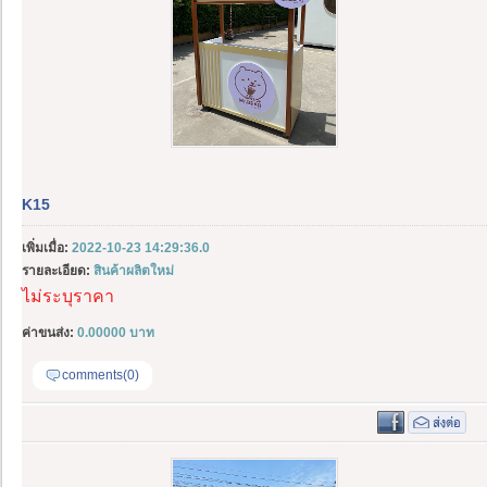
K15
เพิ่มเมื่อ:
2022-10-23 14:29:36.0
รายละเอียด:
สินค้าผลิตใหม่
ไม่ระบุราคา
ค่าขนส่ง:
0.00000 บาท
comments(0)