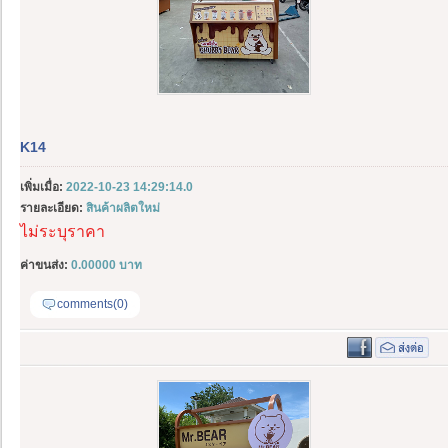
K14
เพิ่มเมื่อ:
2022-10-23 14:29:14.0
รายละเอียด:
สินค้าผลิตใหม่
ไม่ระบุราคา
ค่าขนส่ง:
0.00000 บาท
comments(0)