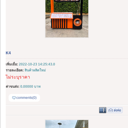
K4
เพิ่มเมื่อ:
2022-10-23 14:25:43.0
รายละเอียด:
สินค้าผลิตใหม่
ไม่ระบุราคา
ค่าขนส่ง:
0.00000 บาท
comments(0)