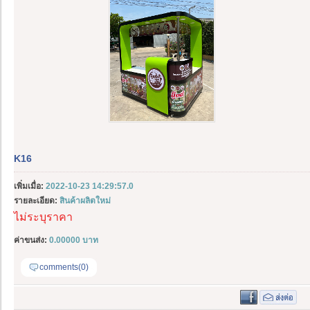
K16
เพิ่มเมื่อ:
2022-10-23 14:29:57.0
รายละเอียด:
สินค้าผลิตใหม่
ไม่ระบุราคา
ค่าขนส่ง:
0.00000 บาท
comments(0)