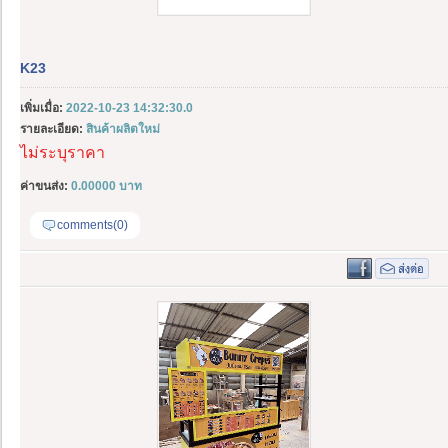
K23
เพิ่มเมื่อ:
2022-10-23 14:32:30.0
รายละเอียด:
สินค้าผลิตใหม่
ไม่ระบุราคา
ค่าขนส่ง:
0.00000 บาท
comments(0)