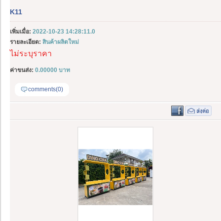
K11
เพิ่มเมื่อ:
2022-10-23 14:28:11.0
รายละเอียด:
สินค้าผลิตใหม่
ไม่ระบุราคา
ค่าขนส่ง:
0.00000 บาท
comments(0)