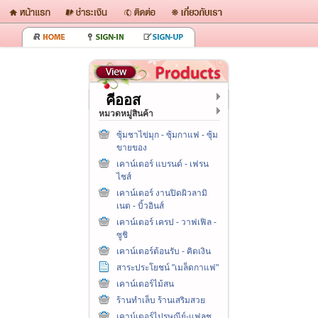
คีออส
หมวดหมู่สินค้า
ซุ้มชาไข่มุก - ซุ้มกาแฟ - ซุ้ม
ขายของ
เคาน์เตอร์ แบรนด์ - เฟรน
ไชส์
เคาน์เตอร์ งานปิดผิวลามิ
เนต - บิ้วอินส์
เคาน์เตอร์ เครป - วาฟเฟิล -
ซูชิ
เคาน์เตอร์ต้อนรับ - คิดเงิน
สาระประโยชน์ "เมล็ดกาแฟ"
เคาน์เตอร์ไม้สน
ร้านทำเล็บ ร้านเสริมสวย
เคาน์เตอร์ไปรษณีย์-แฟลช