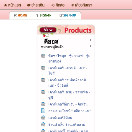
คีออส
หมวดหมู่สินค้า
ซุ้มชาไข่มุก - ซุ้มกาแฟ - ซุ้ม
ขายของ
เคาน์เตอร์ แบรนด์ - เฟรน
ไชส์
เคาน์เตอร์ งานปิดผิวลามิ
เนต - บิ้วอินส์
เคาน์เตอร์ เครป - วาฟเฟิล -
ซูชิ
เคาน์เตอร์ต้อนรับ - คิดเงิน
สาระประโยชน์ "เมล็ดกาแฟ"
เคาน์เตอร์ไม้สน
ร้านทำเล็บ ร้านเสริมสวย
เคาน์เตอร์ไปรษณีย์-แฟลช