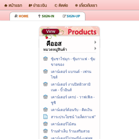
คีออส
หมวดหมู่สินค้า
ซุ้มชาไข่มุก - ซุ้มกาแฟ - ซุ้ม
ขายของ
เคาน์เตอร์ แบรนด์ - เฟรน
ไชส์
เคาน์เตอร์ งานปิดผิวลามิ
เนต - บิ้วอินส์
เคาน์เตอร์ เครป - วาฟเฟิล -
ซูชิ
เคาน์เตอร์ต้อนรับ - คิดเงิน
สาระประโยชน์ "เมล็ดกาแฟ"
เคาน์เตอร์ไม้สน
ร้านทำเล็บ ร้านเสริมสวย
เคาน์เตอร์ไปรษณีย์-แฟลช