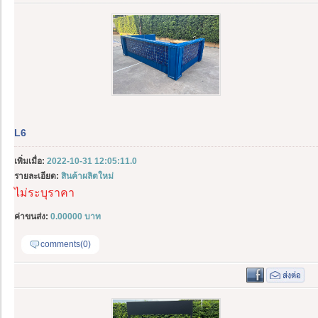
L6
เพิ่มเมื่อ:
2022-10-31 12:05:11.0
รายละเอียด:
สินค้าผลิตใหม่
ไม่ระบุราคา
ค่าขนส่ง:
0.00000 บาท
comments(0)