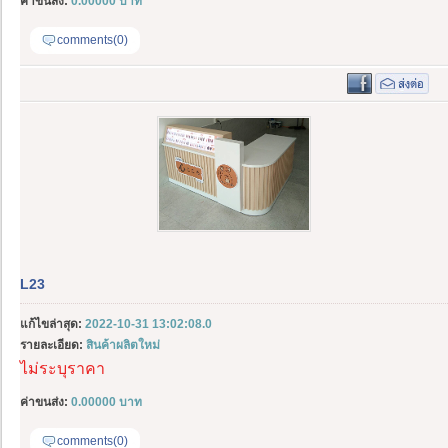
ค่าขนส่ง:
0.00000 บาท
comments(0)
L23
แก้ไขล่าสุด:
2022-10-31 13:02:08.0
รายละเอียด:
สินค้าผลิตใหม่
ไม่ระบุราคา
ค่าขนส่ง:
0.00000 บาท
comments(0)