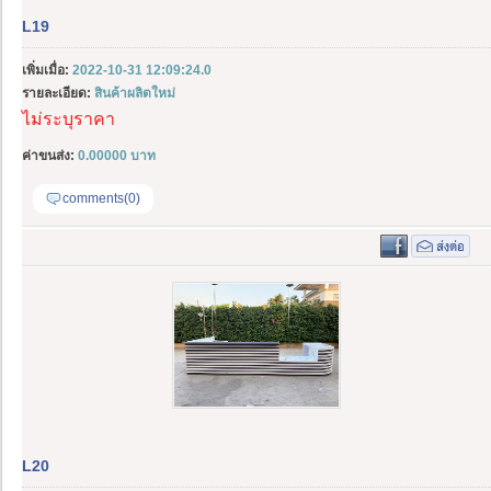
L19
เพิ่มเมื่อ:
2022-10-31 12:09:24.0
รายละเอียด:
สินค้าผลิตใหม่
ไม่ระบุราคา
ค่าขนส่ง:
0.00000 บาท
comments(0)
L20