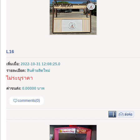
L16
เพิ่มเมื่อ:
2022-10-31 12:08:25.0
รายละเอียด:
สินค้าผลิตใหม่
ไม่ระบุราคา
ค่าขนส่ง:
0.00000 บาท
comments(0)