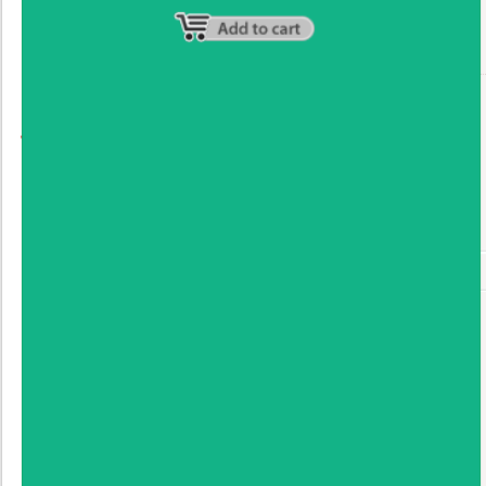
L28
เพิ่มเมื่อ:
2022-10-31 13:03:52.0
รายละเอียด:
สินค้าผลิตใหม่
ไม่ระบุราคา
ค่าขนส่ง:
0.00000 บาท
comments(0)