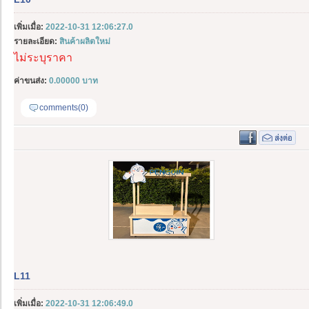
เพิ่มเมื่อ:
2022-10-31 12:06:27.0
รายละเอียด:
สินค้าผลิตใหม่
ไม่ระบุราคา
ค่าขนส่ง:
0.00000 บาท
comments(0)
L11
เพิ่มเมื่อ:
2022-10-31 12:06:49.0