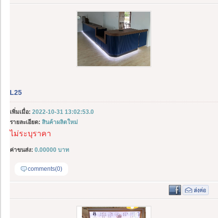
L25
เพิ่มเมื่อ:
2022-10-31 13:02:53.0
รายละเอียด:
สินค้าผลิตใหม่
ไม่ระบุราคา
ค่าขนส่ง:
0.00000 บาท
comments(0)