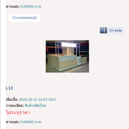
ค่าขนส่ง:
0.00000 บาท
comments(0)
L13
เพิ่มเมื่อ:
2022-10-31 12:07:28.0
รายละเอียด:
สินค้าผลิตใหม่
ไม่ระบุราคา
ค่าขนส่ง:
0.00000 บาท