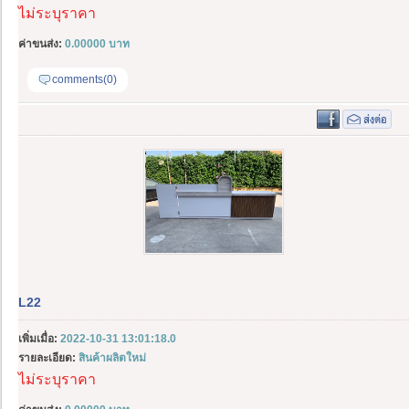
ไม่ระบุราคา
ค่าขนส่ง:
0.00000 บาท
comments(0)
L22
เพิ่มเมื่อ:
2022-10-31 13:01:18.0
รายละเอียด:
สินค้าผลิตใหม่
ไม่ระบุราคา