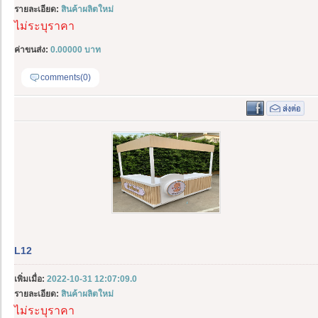
รายละเอียด:
สินค้าผลิตใหม่
ไม่ระบุราคา
ค่าขนส่ง:
0.00000 บาท
comments(0)
L12
เพิ่มเมื่อ:
2022-10-31 12:07:09.0
รายละเอียด:
สินค้าผลิตใหม่
ไม่ระบุราคา