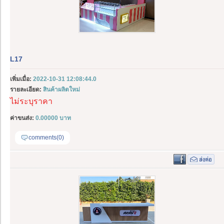
L17
เพิ่มเมื่อ:
2022-10-31 12:08:44.0
รายละเอียด:
สินค้าผลิตใหม่
ไม่ระบุราคา
ค่าขนส่ง:
0.00000 บาท
comments(0)