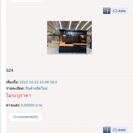
S24
เพิ่มเมื่อ:
2022-10-23 10:46:58.0
รายละเอียด:
สินค้าผลิตใหม่
ไม่ระบุราคา
ค่าขนส่ง:
0.00000 บาท
comments(0)