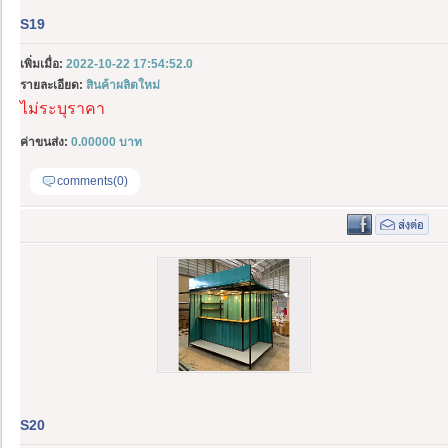
S19
เพิ่มเมื่อ:
2022-10-22 17:54:52.0
รายละเอียด:
สินค้าผลิตใหม่
ไม่ระบุราคา
ค่าขนส่ง:
0.00000 บาท
comments(0)
S20