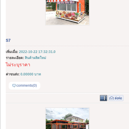
S7
เพิ่มเมื่อ:
2022-10-22 17:32:31.0
รายละเอียด:
สินค้าผลิตใหม่
ไม่ระบุราคา
ค่าขนส่ง:
0.00000 บาท
comments(0)