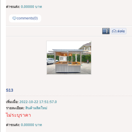
ค่าขนส่ง:
0.00000 บาท
comments(0)
S13
เพิ่มเมื่อ:
2022-10-22 17:51:57.0
รายละเอียด:
สินค้าผลิตใหม่
ไม่ระบุราคา
ค่าขนส่ง:
0.00000 บาท