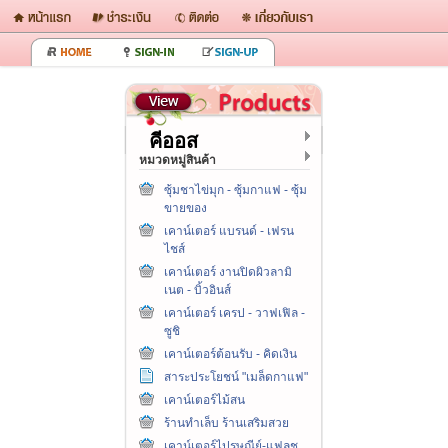
คีออส
หมวดหมู่สินค้า
ซุ้มชาไข่มุก - ซุ้มกาแฟ - ซุ้ม
ขายของ
เคาน์เตอร์ แบรนด์ - เฟรน
ไชส์
เคาน์เตอร์ งานปิดผิวลามิ
เนต - บิ้วอินส์
เคาน์เตอร์ เครป - วาฟเฟิล -
ซูชิ
เคาน์เตอร์ต้อนรับ - คิดเงิน
สาระประโยชน์ "เมล็ดกาแฟ"
เคาน์เตอร์ไม้สน
ร้านทำเล็บ ร้านเสริมสวย
เคาน์เตอร์ไปรษณีย์-แฟลช