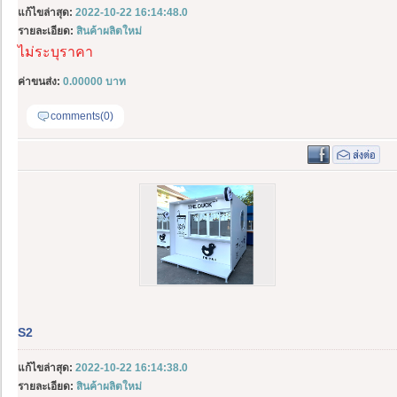
แก้ไขล่าสุด:
2022-10-22 16:14:48.0
รายละเอียด:
สินค้าผลิตใหม่
ไม่ระบุราคา
ค่าขนส่ง:
0.00000 บาท
comments(0)
S2
แก้ไขล่าสุด:
2022-10-22 16:14:38.0
รายละเอียด:
สินค้าผลิตใหม่