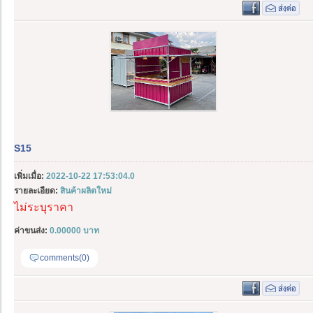
S15
เพิ่มเมื่อ:
2022-10-22 17:53:04.0
รายละเอียด:
สินค้าผลิตใหม่
ไม่ระบุราคา
ค่าขนส่ง:
0.00000 บาท
comments(0)