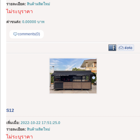
รายละเอียด:
สินค้าผลิตใหม่
ไม่ระบุราคา
ค่าขนส่ง:
0.00000 บาท
comments(0)
S12
เพิ่มเมื่อ:
2022-10-22 17:51:25.0
รายละเอียด:
สินค้าผลิตใหม่
ไม่ระบุราคา