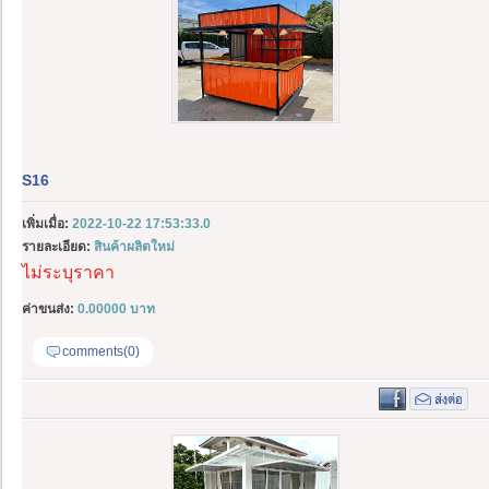
S16
เพิ่มเมื่อ:
2022-10-22 17:53:33.0
รายละเอียด:
สินค้าผลิตใหม่
ไม่ระบุราคา
ค่าขนส่ง:
0.00000 บาท
comments(0)