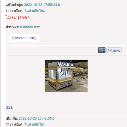
แก้ไขล่าสุด:
2022-10-22 17:55:23.0
รายละเอียด:
สินค้าผลิตใหม่
ไม่ระบุราคา
ค่าขนส่ง:
0.00000 บาท
comments(0)
S21
เพิ่มเมื่อ:
2022-10-23 10:45:30.0
รายละเอียด:
สินค้าผลิตใหม่