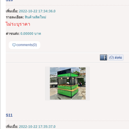
เพิ่มเมื่อ:
2022-10-22 17:34:36.0
รายละเอียด:
สินค้าผลิตใหม่
ไม่ระบุราคา
ค่าขนส่ง:
0.00000 บาท
comments(0)
S11
เพิ่มเมื่อ:
2022-10-22 17:35:37.0