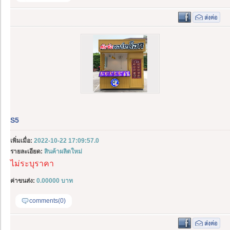
S5
เพิ่มเมื่อ:
2022-10-22 17:09:57.0
รายละเอียด:
สินค้าผลิตใหม่
ไม่ระบุราคา
ค่าขนส่ง:
0.00000 บาท
comments(0)