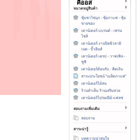
คีออส
หมวดหมู่สินค้า
ซุ้มชาไข่มุก - ซุ้มกาแฟ - ซุ้ม
ขายของ
เคาน์เตอร์ แบรนด์ - เฟรน
ไชส์
เคาน์เตอร์ งานปิดผิวลามิ
เนต - บิ้วอินส์
เคาน์เตอร์ เครป - วาฟเฟิล -
ซูชิ
เคาน์เตอร์ต้อนรับ - คิดเงิน
สาระประโยชน์ "เมล็ดกาแฟ"
เคาน์เตอร์ไม้สน
ร้านทำเล็บ ร้านเสริมสวย
เคาน์เตอร์ไปรษณีย์-แฟลช
สอบถามเพิ่มเติม
สอบถาม
สาระน่ารู้
บทความน่าสนใจ