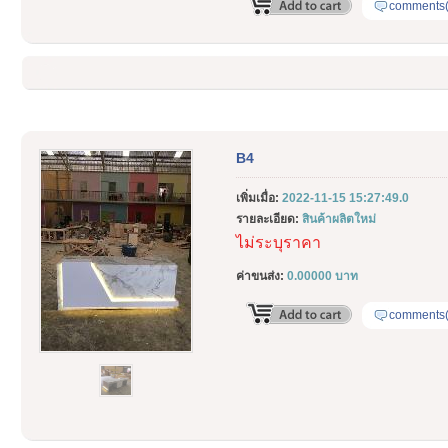
comments(
B4
เพิ่มเมื่อ:
2022-11-15 15:27:49.0
รายละเอียด:
สินค้าผลิตใหม่
ไม่ระบุราคา
ค่าขนส่ง:
0.00000 บาท
comments(