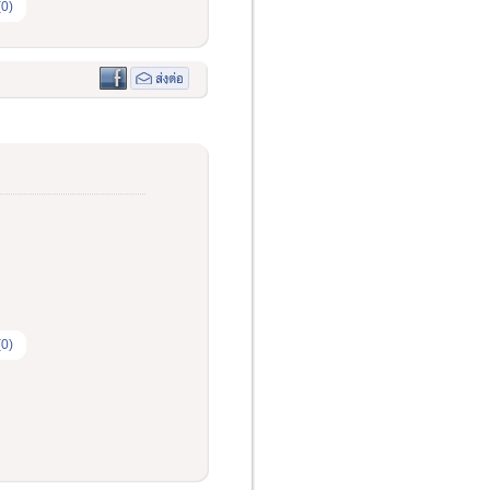
0)
0)