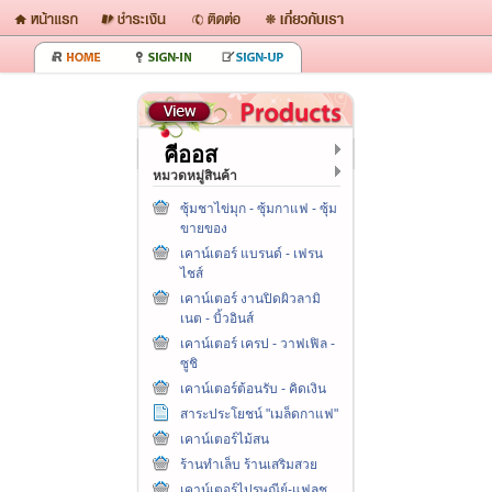
คีออส
หมวดหมู่สินค้า
ซุ้มชาไข่มุก - ซุ้มกาแฟ - ซุ้ม
ขายของ
เคาน์เตอร์ แบรนด์ - เฟรน
ไชส์
เคาน์เตอร์ งานปิดผิวลามิ
เนต - บิ้วอินส์
เคาน์เตอร์ เครป - วาฟเฟิล -
ซูชิ
เคาน์เตอร์ต้อนรับ - คิดเงิน
สาระประโยชน์ "เมล็ดกาแฟ"
เคาน์เตอร์ไม้สน
ร้านทำเล็บ ร้านเสริมสวย
เคาน์เตอร์ไปรษณีย์-แฟลช