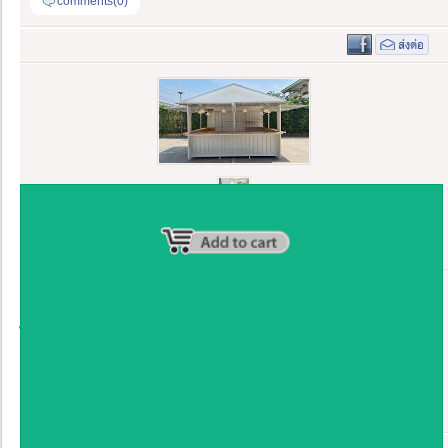
comments(0)
S87
เพิ่มเมื่อ:
2023-03-10 14:03:22.0
รายละเอียด:
สินค้าผลิตใหม่
ไม่ระบุราคา
ค่าขนส่ง:
0.00000 บาท
comments(0)