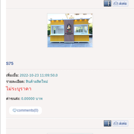
S75
เพิ่มเมื่อ:
2022-10-23 11:09:50.0
รายละเอียด:
สินค้าผลิตใหม่
ไม่ระบุราคา
ค่าขนส่ง:
0.00000 บาท
comments(0)