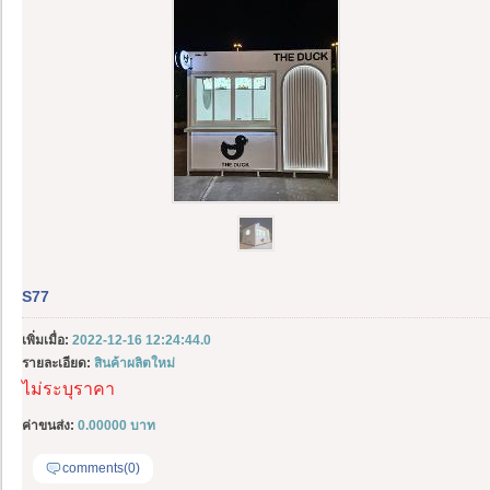
S77
เพิ่มเมื่อ:
2022-12-16 12:24:44.0
รายละเอียด:
สินค้าผลิตใหม่
ไม่ระบุราคา
ค่าขนส่ง:
0.00000 บาท
comments(0)