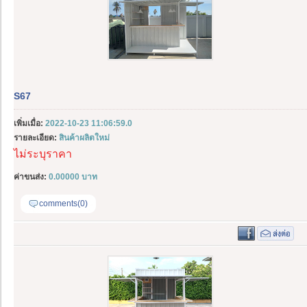
S67
เพิ่มเมื่อ:
2022-10-23 11:06:59.0
รายละเอียด:
สินค้าผลิตใหม่
ไม่ระบุราคา
ค่าขนส่ง:
0.00000 บาท
comments(0)