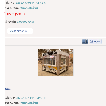
เพิ่มเมื่อ:
2022-10-23 11:04:37.0
รายละเอียด:
สินค้าผลิตใหม่
ไม่ระบุราคา
ค่าขนส่ง:
0.00000 บาท
comments(0)
S62
เพิ่มเมื่อ:
2022-10-23 11:04:58.0
รายละเอียด:
สินค้าผลิตใหม่