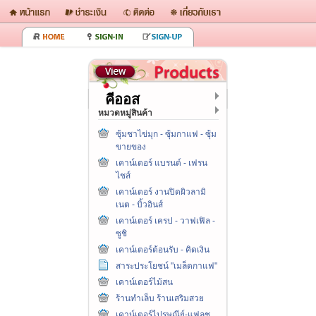
คีออส
หมวดหมู่สินค้า
ซุ้มชาไข่มุก - ซุ้มกาแฟ - ซุ้ม
ขายของ
เคาน์เตอร์ แบรนด์ - เฟรน
ไชส์
เคาน์เตอร์ งานปิดผิวลามิ
เนต - บิ้วอินส์
เคาน์เตอร์ เครป - วาฟเฟิล -
ซูชิ
เคาน์เตอร์ต้อนรับ - คิดเงิน
สาระประโยชน์ "เมล็ดกาแฟ"
เคาน์เตอร์ไม้สน
ร้านทำเล็บ ร้านเสริมสวย
เคาน์เตอร์ไปรษณีย์-แฟลช