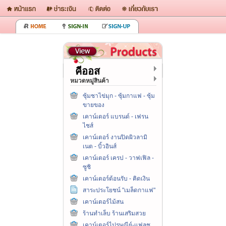
คีออส
หมวดหมู่สินค้า
ซุ้มชาไข่มุก - ซุ้มกาแฟ - ซุ้ม
ขายของ
เคาน์เตอร์ แบรนด์ - เฟรน
ไชส์
เคาน์เตอร์ งานปิดผิวลามิ
เนต - บิ้วอินส์
เคาน์เตอร์ เครป - วาฟเฟิล -
ซูชิ
เคาน์เตอร์ต้อนรับ - คิดเงิน
สาระประโยชน์ "เมล็ดกาแฟ"
เคาน์เตอร์ไม้สน
ร้านทำเล็บ ร้านเสริมสวย
เคาน์เตอร์ไปรษณีย์-แฟลช