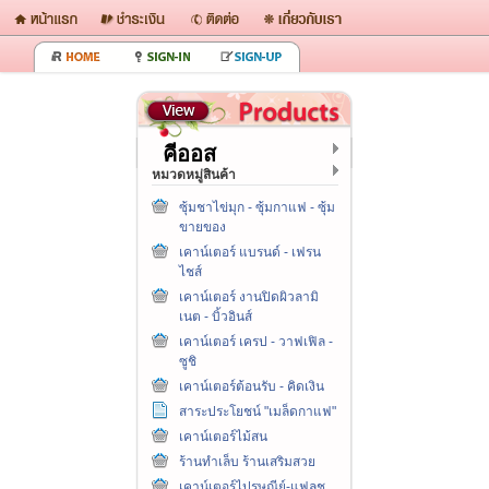
คีออส
หมวดหมู่สินค้า
ซุ้มชาไข่มุก - ซุ้มกาแฟ - ซุ้ม
ขายของ
เคาน์เตอร์ แบรนด์ - เฟรน
ไชส์
เคาน์เตอร์ งานปิดผิวลามิ
เนต - บิ้วอินส์
เคาน์เตอร์ เครป - วาฟเฟิล -
ซูชิ
เคาน์เตอร์ต้อนรับ - คิดเงิน
สาระประโยชน์ "เมล็ดกาแฟ"
เคาน์เตอร์ไม้สน
ร้านทำเล็บ ร้านเสริมสวย
เคาน์เตอร์ไปรษณีย์-แฟลช