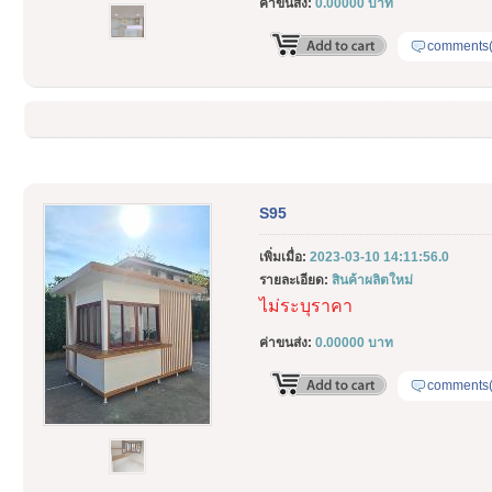
ค่าขนส่ง:
0.00000 บาท
comments(
S95
เพิ่มเมื่อ:
2023-03-10 14:11:56.0
รายละเอียด:
สินค้าผลิตใหม่
ไม่ระบุราคา
ค่าขนส่ง:
0.00000 บาท
comments(