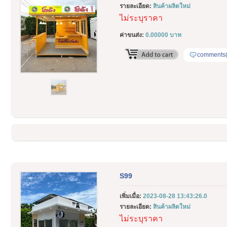
รายละเอียด:
สินค้าผลิตใหม่
ไม่ระบุราคา
ค่าขนส่ง:
0.00000 บาท
comments(
S99
เพิ่มเมื่อ:
2023-08-28 13:43:26.0
รายละเอียด:
สินค้าผลิตใหม่
ไม่ระบุราคา