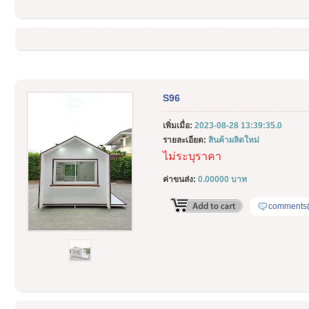
S96
เพิ่มเมื่อ:
2023-08-28 13:39:35.0
รายละเอียด:
สินค้าผลิตใหม่
ไม่ระบุราคา
ค่าขนส่ง:
0.00000 บาท
comments(