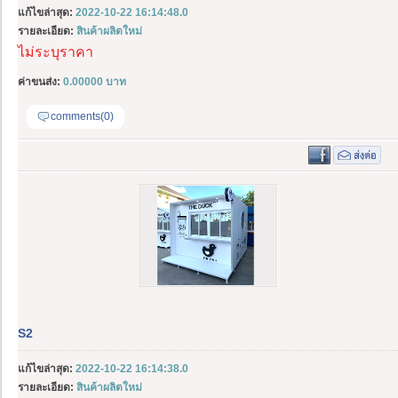
แก้ไขล่าสุด:
2022-10-22 16:14:48.0
รายละเอียด:
สินค้าผลิตใหม่
ไม่ระบุราคา
ค่าขนส่ง:
0.00000 บาท
comments(0)
S2
แก้ไขล่าสุด:
2022-10-22 16:14:38.0
รายละเอียด:
สินค้าผลิตใหม่