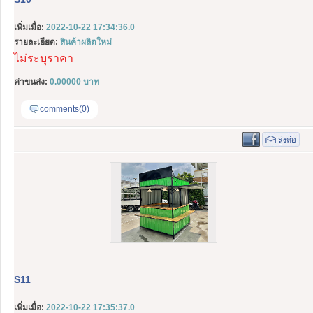
เพิ่มเมื่อ:
2022-10-22 17:34:36.0
รายละเอียด:
สินค้าผลิตใหม่
ไม่ระบุราคา
ค่าขนส่ง:
0.00000 บาท
comments(0)
S11
เพิ่มเมื่อ:
2022-10-22 17:35:37.0