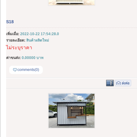
S18
เพิ่มเมื่อ:
2022-10-22 17:54:28.0
รายละเอียด:
สินค้าผลิตใหม่
ไม่ระบุราคา
ค่าขนส่ง:
0.00000 บาท
comments(0)