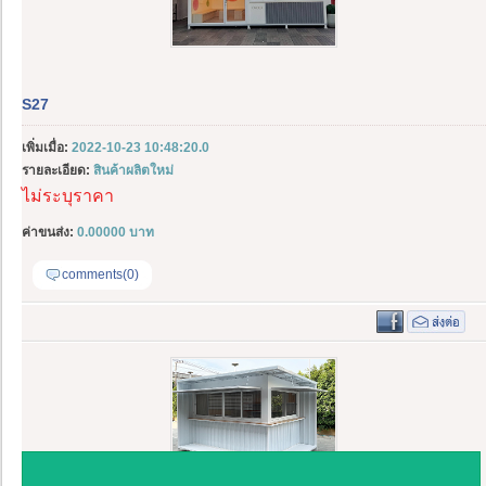
S27
เพิ่มเมื่อ:
2022-10-23 10:48:20.0
รายละเอียด:
สินค้าผลิตใหม่
ไม่ระบุราคา
ค่าขนส่ง:
0.00000 บาท
comments(0)