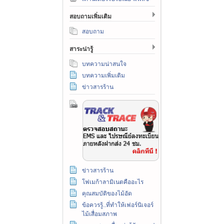
สอบถามเพิ่มเติม
สอบถาม
สาระน่ารู้
บทความน่าสนใจ
บทความเพิ่มเติม
ข่าวสารร้าน
ข่าวสารร้าน
โฟเมก้าลามิเนตคืออะไร
คุณสมบัติของไม้อัด
ข้อควรรู้..ที่ทำให้เฟอร์นิเจอร์
ไม้เสื่อมสภาพ