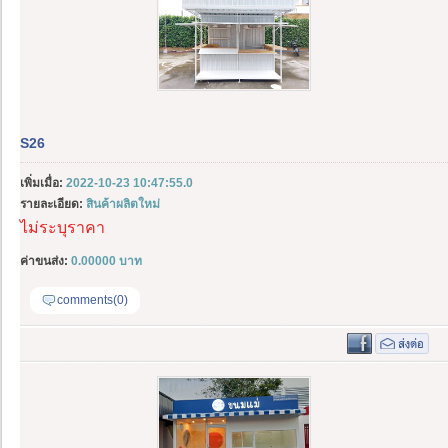
S26
เพิ่มเมื่อ:
2022-10-23 10:47:55.0
รายละเอียด:
สินค้าผลิตใหม่
ไม่ระบุราคา
ค่าขนส่ง:
0.00000 บาท
comments(0)