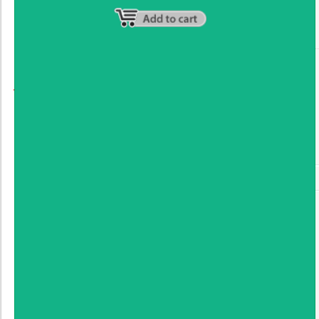
S28
เพิ่มเมื่อ:
2022-10-23 10:48:54.0
รายละเอียด:
สินค้าผลิตใหม่
ไม่ระบุราคา
ค่าขนส่ง:
0.00000 บาท
comments(0)