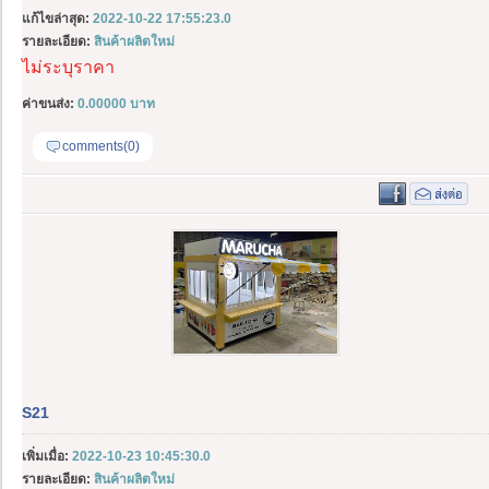
แก้ไขล่าสุด:
2022-10-22 17:55:23.0
รายละเอียด:
สินค้าผลิตใหม่
ไม่ระบุราคา
ค่าขนส่ง:
0.00000 บาท
comments(0)
S21
เพิ่มเมื่อ:
2022-10-23 10:45:30.0
รายละเอียด:
สินค้าผลิตใหม่