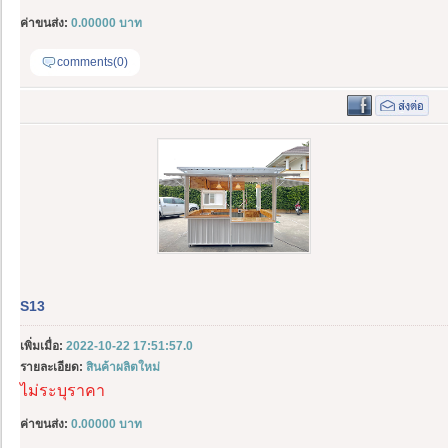
ค่าขนส่ง:
0.00000 บาท
comments(0)
S13
เพิ่มเมื่อ:
2022-10-22 17:51:57.0
รายละเอียด:
สินค้าผลิตใหม่
ไม่ระบุราคา
ค่าขนส่ง:
0.00000 บาท