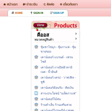
คีออส
หมวดหมู่สินค้า
ซุ้มชาไข่มุก - ซุ้มกาแฟ - ซุ้ม
ขายของ
เคาน์เตอร์ แบรนด์ - เฟรน
ไชส์
เคาน์เตอร์ งานปิดผิวลามิ
เนต - บิ้วอินส์
เคาน์เตอร์ เครป - วาฟเฟิล -
ซูชิ
เคาน์เตอร์ต้อนรับ - คิดเงิน
สาระประโยชน์ "เมล็ดกาแฟ"
เคาน์เตอร์ไม้สน
ร้านทำเล็บ ร้านเสริมสวย
เคาน์เตอร์ไปรษณีย์-แฟลช