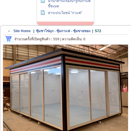
นานาสาระเรื่องน่ารู้กับกาแฟ
ขี้ชะมด
สาระประโยชน์ "กาแฟ"
Site Home
|
ซุ้มชาไข่มุก - ซุ้มกาแฟ - ซุ้มขายของ
|
S72
จำนวนครั้งที่เปิดดูสินค้า : 559 | ความคิดเห็น: 0