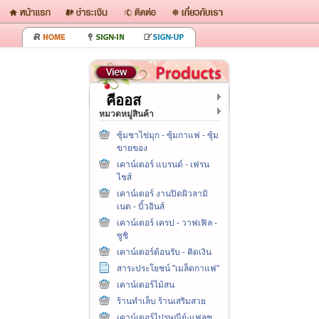
คีออส
หมวดหมู่สินค้า
ซุ้มชาไข่มุก - ซุ้มกาแฟ - ซุ้ม
ขายของ
เคาน์เตอร์ แบรนด์ - เฟรน
ไชส์
เคาน์เตอร์ งานปิดผิวลามิ
เนต - บิ้วอินส์
เคาน์เตอร์ เครป - วาฟเฟิล -
ซูชิ
เคาน์เตอร์ต้อนรับ - คิดเงิน
สาระประโยชน์ "เมล็ดกาแฟ"
เคาน์เตอร์ไม้สน
ร้านทำเล็บ ร้านเสริมสวย
เคาน์เตอร์ไปรษณีย์-แฟลช