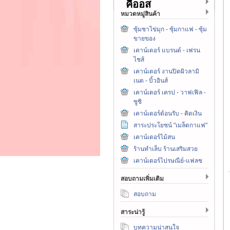
คีออส
หมวดหมู่สินค้า
ซุ้มชาไข่มุก - ซุ้มกาแฟ - ซุ้ม
ขายของ
เคาน์เตอร์ แบรนด์ - เฟรน
ไชส์
เคาน์เตอร์ งานปิดผิวลามิ
เนต - บิ้วอินส์
เคาน์เตอร์ เครป - วาฟเฟิล -
ซูชิ
เคาน์เตอร์ต้อนรับ - คิดเงิน
สาระประโยชน์ "เมล็ดกาแฟ"
เคาน์เตอร์ไม้สน
ร้านทำเล็บ ร้านเสริมสวย
เคาน์เตอร์ไปรษณีย์-แฟลช
สอบถามเพิ่มเติม
สอบถาม
สาระน่ารู้
บทความน่าสนใจ