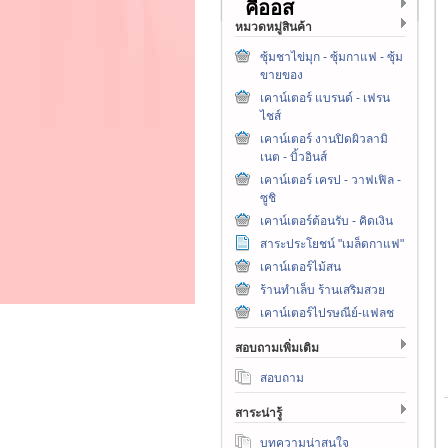
คีออส
หมวดหมู่สินค้า
ซุ้มชาไข่มุก - ซุ้มกาแฟ - ซุ้ม
ขายของ
เคาน์เตอร์ แบรนด์ - เฟรน
ไชส์
เคาน์เตอร์ งานปิดผิวลามิ
เนต - บิ้วอินส์
เคาน์เตอร์ เครป - วาฟเฟิล -
ซูชิ
เคาน์เตอร์ต้อนรับ - คิดเงิน
สาระประโยชน์ "เมล็ดกาแฟ"
เคาน์เตอร์ไม้สน
ร้านทำเล็บ ร้านเสริมสวย
เคาน์เตอร์ไปรษณีย์-แฟลช
สอบถามเพิ่มเติม
สอบถาม
สาระน่ารู้
บทความน่าสนใจ