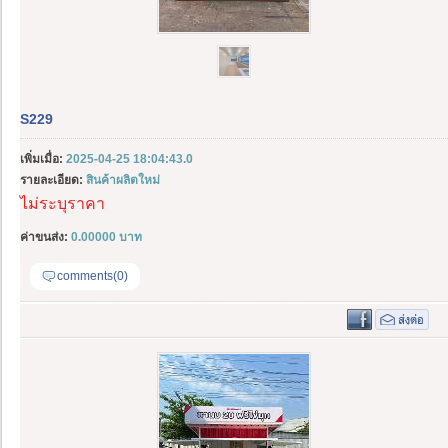
S229
เพิ่มเมื่อ:
2025-04-25 18:04:43.0
รายละเอียด:
สินค้าผลิตใหม่
ไม่ระบุราคา
ค่าขนส่ง:
0.00000 บาท
comments(0)