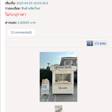
เพิ่มเมื่อ:
2025-04-25 18:03:28.0
รายละเอียด:
สินค้าผลิตใหม่
ไม่ระบุราคา
ค่าขนส่ง:
0.00000 บาท
comments(0)