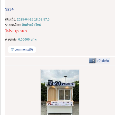
S234
เพิ่มเมื่อ:
2025-04-25 18:08:57.0
รายละเอียด:
สินค้าผลิตใหม่
ไม่ระบุราคา
ค่าขนส่ง:
0.00000 บาท
comments(0)