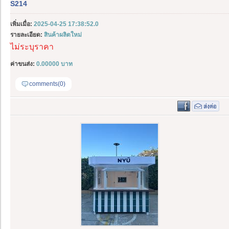
S214
เพิ่มเมื่อ:
2025-04-25 17:38:52.0
รายละเอียด:
สินค้าผลิตใหม่
ไม่ระบุราคา
ค่าขนส่ง:
0.00000 บาท
comments(0)