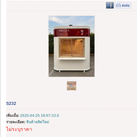
S232
เพิ่มเมื่อ:
2025-04-25 18:07:33.0
รายละเอียด:
สินค้าผลิตใหม่
ไม่ระบุราคา