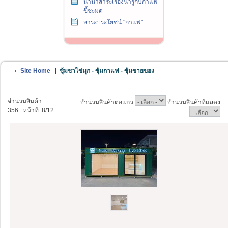
นานาสาระเรื่องน่ารู้กับกาแฟ
ขี้ชะมด
สาระประโยชน์ "กาแฟ"
Site Home
|
ซุ้มชาไข่มุก - ซุ้มกาแฟ - ซุ้มขายของ
จำนวนสินค้า:
จำนวนสินค้าต่อแถว
จำนวนสินค้าที่แสดง
356
หน้าที่: 8/12