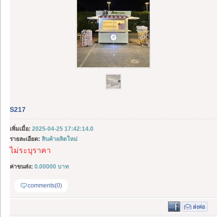
S217
เพิ่มเมื่อ:
2025-04-25 17:42:14.0
รายละเอียด:
สินค้าผลิตใหม่
ไม่ระบุราคา
ค่าขนส่ง:
0.00000 บาท
comments(0)