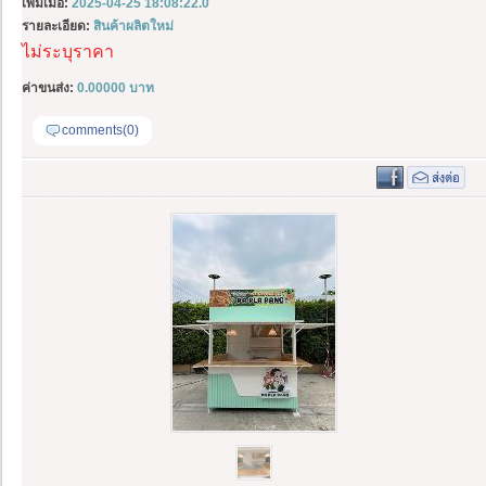
เพิ่มเมื่อ:
2025-04-25 18:08:22.0
รายละเอียด:
สินค้าผลิตใหม่
ไม่ระบุราคา
ค่าขนส่ง:
0.00000 บาท
comments(0)