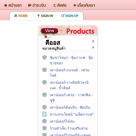
คีออส
หมวดหมู่สินค้า
ซุ้มชาไข่มุก - ซุ้มกาแฟ - ซุ้ม
ขายของ
เคาน์เตอร์ แบรนด์ - เฟรน
ไชส์
เคาน์เตอร์ งานปิดผิวลามิ
เนต - บิ้วอินส์
เคาน์เตอร์ เครป - วาฟเฟิล -
ซูชิ
เคาน์เตอร์ต้อนรับ - คิดเงิน
สาระประโยชน์ "เมล็ดกาแฟ"
เคาน์เตอร์ไม้สน
ร้านทำเล็บ ร้านเสริมสวย
เคาน์เตอร์ไปรษณีย์-แฟลช