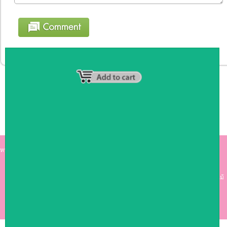
หน้าหลัก
|
รายชื่อสมาชิก
|
วิธีการชำระเงิน
|
เกี่ยวกับเรา
|
ติดต่อเรา
kumkong999.com
คีออส คีออส ซุ้มกาแฟ
เคาร์เตอร์บาร์ เ
คาร์เตอร์ เฟอร์นิเจอร์ ซุ้มไม้
ดีไซน์เก๋ คุณภาพดี ราคาถูก
COPYRIGHT 2009
RAN4U
ขายของออนไลน์
ALLRIGHTS RESERVED.
Shop ID: 50