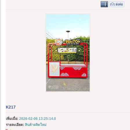
K217
เพิ่มเมื่อ:
2026-02-06 13:25:14.0
รายละเอียด:
สินค้าผลิตใหม่