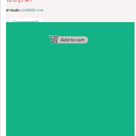
ไม่ระบุราคา
ค่าขนส่ง:
0.00000 บาท
comments(0)
K224
เพิ่มเมื่อ:
2026-02-06 13:28:22.0