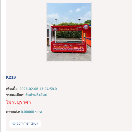
K216
เพิ่มเมื่อ:
2026-02-06 13:24:58.0
รายละเอียด:
สินค้าผลิตใหม่
ไม่ระบุราคา
ค่าขนส่ง:
0.00000 บาท
comments(0)