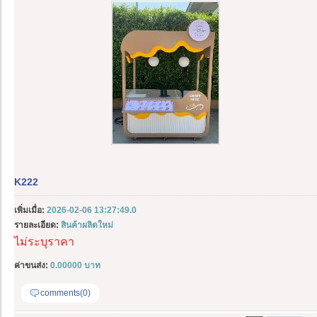
K222
เพิ่มเมื่อ:
2026-02-06 13:27:49.0
รายละเอียด:
สินค้าผลิตใหม่
ไม่ระบุราคา
ค่าขนส่ง:
0.00000 บาท
comments(0)