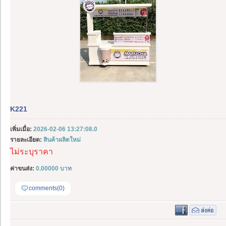
K221
เพิ่มเมื่อ:
2026-02-06 13:27:08.0
รายละเอียด:
สินค้าผลิตใหม่
ไม่ระบุราคา
ค่าขนส่ง:
0.00000 บาท
comments(0)