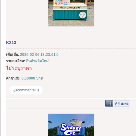
K213
เพิ่มเมื่อ:
2026-02-06 13:23:01.0
รายละเอียด:
สินค้าผลิตใหม่
ไม่ระบุราคา
ค่าขนส่ง:
0.00000 บาท
comments(0)