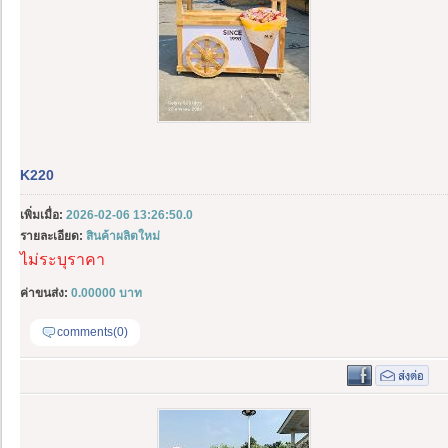
K220
เพิ่มเมื่อ:
2026-02-06 13:26:50.0
รายละเอียด:
สินค้าผลิตใหม่
ไม่ระบุราคา
ค่าขนส่ง:
0.00000 บาท
comments(0)