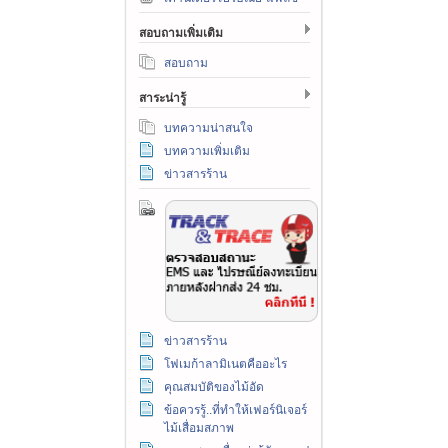
สอบถามเพิ่มเติม
สอบถาม
สาระน่ารู้
บทความน่าสนใจ
บทความเพิ่มเติม
ข่าวสารร้าน
ข่าวสารร้าน
โฟเมก้าลามิเนตคืออะไร
คุณสมบัติของไม้อัด
ข้อควรรู้..ที่ทำให้เฟอร์นิเจอร์
ไม้เสื่อมสภาพ