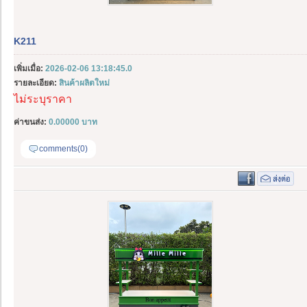
K211
เพิ่มเมื่อ:
2026-02-06 13:18:45.0
รายละเอียด:
สินค้าผลิตใหม่
ไม่ระบุราคา
ค่าขนส่ง:
0.00000 บาท
comments(0)