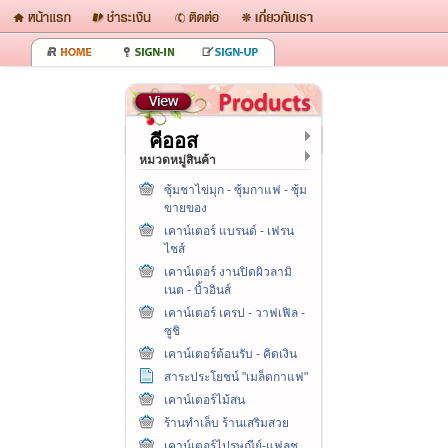
คีออส
หมวดหมู่สินค้า
ซุ้มชาไข่มุก - ซุ้มกาแฟ - ซุ้ม
ขายของ
เคาน์เตอร์ แบรนด์ - เฟรน
ไชส์
เคาน์เตอร์ งานปิดผิวลามิ
เนต - บิ้วอินส์
เคาน์เตอร์ เครป - วาฟเฟิล -
ซูชิ
เคาน์เตอร์ต้อนรับ - คิดเงิน
สาระประโยชน์ "เมล็ดกาแฟ"
เคาน์เตอร์ไม้สน
ร้านทำเล็บ ร้านเสริมสวย
เคาน์เตอร์ไปรษณีย์-แฟลช