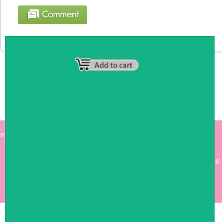
หน้าหลัก
|
รายชื่อสมาชิก
|
วิธีการชำระเงิน
|
เกี่ยวกับเรา
|
ติดต่อเรา
kumkong999.com
คีออส คีออส ซุ้มกาแฟ
เคาร์เตอร์บาร์ เ
คาร์เตอร์ เฟอร์นิเจอร์ ซุ้มไม้
ดีไซน์เก๋ คุณภาพดี ราคาถูก
COPYRIGHT 2009
RAN4U
ขายของออนไลน์
ALLRIGHTS RESERVED.
Shop ID: 50