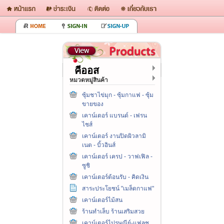
คีออส
หมวดหมู่สินค้า
ซุ้มชาไข่มุก - ซุ้มกาแฟ - ซุ้ม
ขายของ
เคาน์เตอร์ แบรนด์ - เฟรน
ไชส์
เคาน์เตอร์ งานปิดผิวลามิ
เนต - บิ้วอินส์
เคาน์เตอร์ เครป - วาฟเฟิล -
ซูชิ
เคาน์เตอร์ต้อนรับ - คิดเงิน
สาระประโยชน์ "เมล็ดกาแฟ"
เคาน์เตอร์ไม้สน
ร้านทำเล็บ ร้านเสริมสวย
เคาน์เตอร์ไปรษณีย์-แฟลช