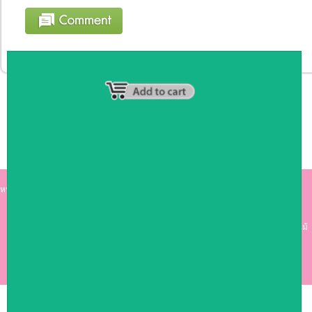
หน้าหลัก
|
รายชื่อสมาชิก
|
วิธีการชำระเงิน
|
เกี่ยวกับเรา
|
ติดต่อเรา
kumkong999.com
คีออส คีออส ซุ้มกาแฟ
เคาร์เตอร์บาร์ เ
คาร์เตอร์ เฟอร์นิเจอร์ ซุ้มไม้
ดีไซน์เก๋ คุณภาพดี ราคาถูก
COPYRIGHT 2009
RAN4U
ขายของออนไลน์
ALLRIGHTS RESERVED.
Shop ID: 50