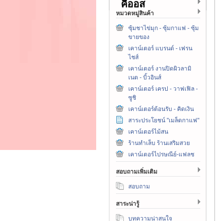
คีออส
หมวดหมู่สินค้า
ซุ้มชาไข่มุก - ซุ้มกาแฟ - ซุ้ม
ขายของ
เคาน์เตอร์ แบรนด์ - เฟรน
ไชส์
เคาน์เตอร์ งานปิดผิวลามิ
เนต - บิ้วอินส์
เคาน์เตอร์ เครป - วาฟเฟิล -
ซูชิ
เคาน์เตอร์ต้อนรับ - คิดเงิน
สาระประโยชน์ "เมล็ดกาแฟ"
เคาน์เตอร์ไม้สน
ร้านทำเล็บ ร้านเสริมสวย
เคาน์เตอร์ไปรษณีย์-แฟลช
สอบถามเพิ่มเติม
สอบถาม
สาระน่ารู้
บทความน่าสนใจ