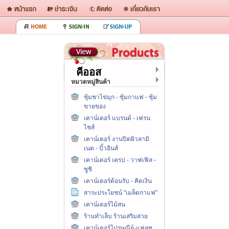
คีออส
หมวดหมู่สินค้า
ซุ้มชาไข่มุก - ซุ้มกาแฟ - ซุ้ม
ขายของ
เคาน์เตอร์ แบรนด์ - เฟรน
ไชส์
เคาน์เตอร์ งานปิดผิวลามิ
เนต - บิ้วอินส์
เคาน์เตอร์ เครป - วาฟเฟิล -
ซูชิ
เคาน์เตอร์ต้อนรับ - คิดเงิน
สาระประโยชน์ "เมล็ดกาแฟ"
เคาน์เตอร์ไม้สน
ร้านทำเล็บ ร้านเสริมสวย
เคาน์เตอร์ไปรษณีย์-แฟลช