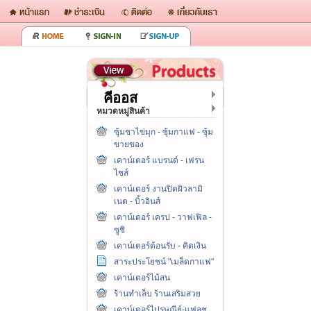
คีออส
หมวดหมู่สินค้า
ซุ้มชาไข่มุก - ซุ้มกาแฟ - ซุ้ม
ขายของ
เคาน์เตอร์ แบรนด์ - เฟรน
ไชส์
เคาน์เตอร์ งานปิดผิวลามิ
เนต - บิ้วอินส์
เคาน์เตอร์ เครป - วาฟเฟิล -
ซูชิ
เคาน์เตอร์ต้อนรับ - คิดเงิน
สาระประโยชน์ "เมล็ดกาแฟ"
เคาน์เตอร์ไม้สน
ร้านทำเล็บ ร้านเสริมสวย
เคาน์เตอร์ไปรษณีย์-แฟลช