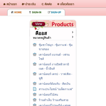
คีออส
หมวดหมู่สินค้า
ซุ้มชาไข่มุก - ซุ้มกาแฟ - ซุ้ม
ขายของ
เคาน์เตอร์ แบรนด์ - เฟรน
ไชส์
เคาน์เตอร์ งานปิดผิวลามิ
เนต - บิ้วอินส์
เคาน์เตอร์ เครป - วาฟเฟิล -
ซูชิ
เคาน์เตอร์ต้อนรับ - คิดเงิน
สาระประโยชน์ "เมล็ดกาแฟ"
เคาน์เตอร์ไม้สน
ร้านทำเล็บ ร้านเสริมสวย
เคาน์เตอร์ไปรษณีย์-แฟลช