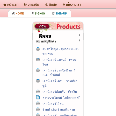
คีออส
หมวดหมู่สินค้า
ซุ้มชาไข่มุก - ซุ้มกาแฟ - ซุ้ม
ขายของ
เคาน์เตอร์ แบรนด์ - เฟรน
ไชส์
เคาน์เตอร์ งานปิดผิวลามิ
เนต - บิ้วอินส์
เคาน์เตอร์ เครป - วาฟเฟิล -
ซูชิ
เคาน์เตอร์ต้อนรับ - คิดเงิน
สาระประโยชน์ "เมล็ดกาแฟ"
เคาน์เตอร์ไม้สน
ร้านทำเล็บ ร้านเสริมสวย
เคาน์เตอร์ไปรษณีย์-แฟลช