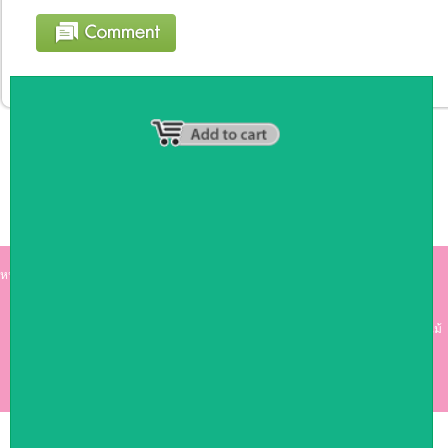
หน้าหลัก
|
รายชื่อสมาชิก
|
วิธีการชำระเงิน
|
เกี่ยวกับเรา
|
ติดต่อเรา
kumkong999.com
คีออส คีออส ซุ้มกาแฟ
เคาร์เตอร์บาร์ เ
คาร์เตอร์ เฟอร์นิเจอร์ ซุ้มไม้
ดีไซน์เก๋ คุณภาพดี ราคาถูก
COPYRIGHT 2009
RAN4U
ขายของออนไลน์
ALLRIGHTS RESERVED.
Shop ID: 50