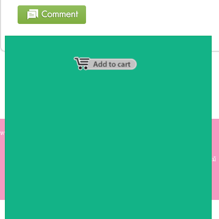
หน้าหลัก
|
รายชื่อสมาชิก
|
วิธีการชำระเงิน
|
เกี่ยวกับเรา
|
ติดต่อเรา
kumkong999.com
คีออส คีออส ซุ้มกาแฟ
เคาร์เตอร์บาร์ เ
คาร์เตอร์ เฟอร์นิเจอร์ ซุ้มไม้
ดีไซน์เก๋ คุณภาพดี ราคาถูก
COPYRIGHT 2009
RAN4U
ขายของออนไลน์
ALLRIGHTS RESERVED.
Shop ID: 50