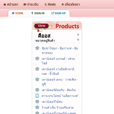
คีออส
หมวดหมู่สินค้า
ซุ้มชาไข่มุก - ซุ้มกาแฟ - ซุ้ม
ขายของ
เคาน์เตอร์ แบรนด์ - เฟรน
ไชส์
เคาน์เตอร์ งานปิดผิวลามิ
เนต - บิ้วอินส์
เคาน์เตอร์ เครป - วาฟเฟิล -
ซูชิ
เคาน์เตอร์ต้อนรับ - คิดเงิน
สาระประโยชน์ "เมล็ดกาแฟ"
เคาน์เตอร์ไม้สน
ร้านทำเล็บ ร้านเสริมสวย
เคาน์เตอร์ไปรษณีย์-แฟลช