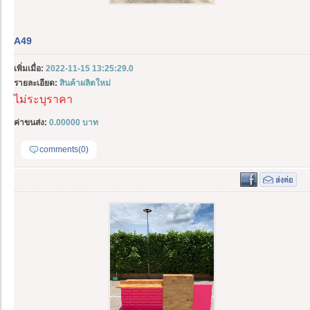
A49
เพิ่มเมื่อ:
2022-11-15 13:25:29.0
รายละเอียด:
สินค้าผลิตใหม่
ไม่ระบุราคา
ค่าขนส่ง:
0.00000 บาท
comments(0)