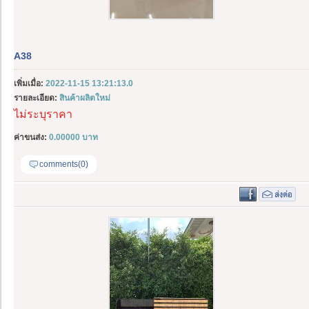
A38
เพิ่มเมื่อ:
2022-11-15 13:21:13.0
รายละเอียด:
สินค้าผลิตใหม่
ไม่ระบุราคา
ค่าขนส่ง:
0.00000 บาท
comments(0)