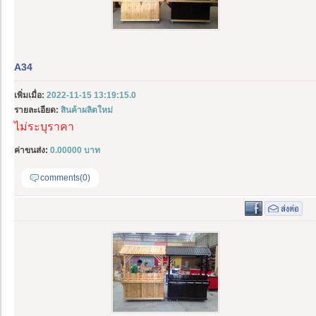
A34
เพิ่มเมื่อ:
2022-11-15 13:19:15.0
รายละเอียด:
สินค้าผลิตใหม่
ไม่ระบุราคา
ค่าขนส่ง:
0.00000 บาท
comments(0)