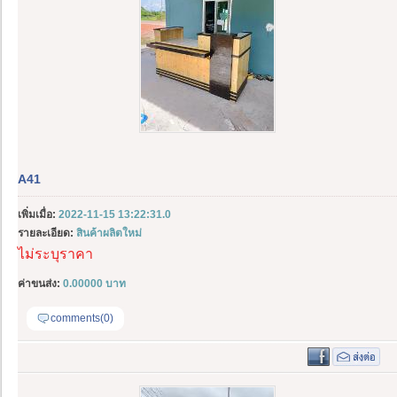
A41
เพิ่มเมื่อ:
2022-11-15 13:22:31.0
รายละเอียด:
สินค้าผลิตใหม่
ไม่ระบุราคา
ค่าขนส่ง:
0.00000 บาท
comments(0)