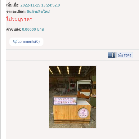
เพิ่มเมื่อ:
2022-11-15 13:24:52.0
รายละเอียด:
สินค้าผลิตใหม่
ไม่ระบุราคา
ค่าขนส่ง:
0.00000 บาท
comments(0)