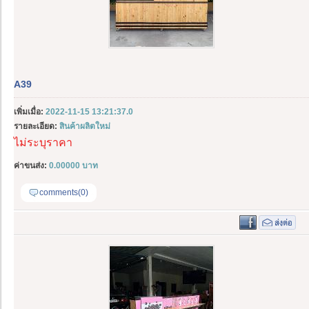
A39
เพิ่มเมื่อ:
2022-11-15 13:21:37.0
รายละเอียด:
สินค้าผลิตใหม่
ไม่ระบุราคา
ค่าขนส่ง:
0.00000 บาท
comments(0)