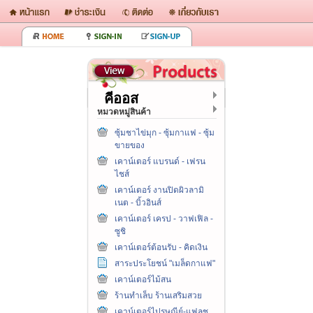
คีออส
หมวดหมู่สินค้า
ซุ้มชาไข่มุก - ซุ้มกาแฟ - ซุ้ม
ขายของ
เคาน์เตอร์ แบรนด์ - เฟรน
ไชส์
เคาน์เตอร์ งานปิดผิวลามิ
เนต - บิ้วอินส์
เคาน์เตอร์ เครป - วาฟเฟิล -
ซูชิ
เคาน์เตอร์ต้อนรับ - คิดเงิน
สาระประโยชน์ "เมล็ดกาแฟ"
เคาน์เตอร์ไม้สน
ร้านทำเล็บ ร้านเสริมสวย
เคาน์เตอร์ไปรษณีย์-แฟลช