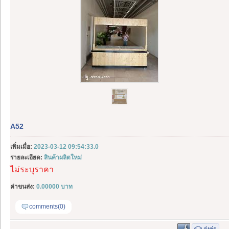
A52
เพิ่มเมื่อ:
2023-03-12 09:54:33.0
รายละเอียด:
สินค้าผลิตใหม่
ไม่ระบุราคา
ค่าขนส่ง:
0.00000 บาท
comments(0)