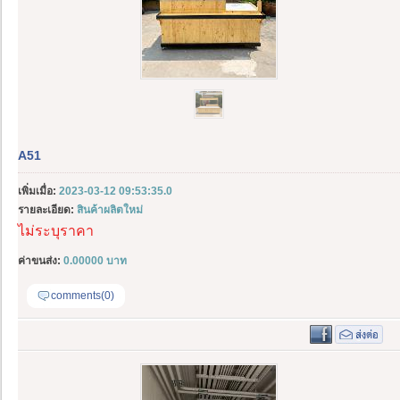
A51
เพิ่มเมื่อ:
2023-03-12 09:53:35.0
รายละเอียด:
สินค้าผลิตใหม่
ไม่ระบุราคา
ค่าขนส่ง:
0.00000 บาท
comments(0)