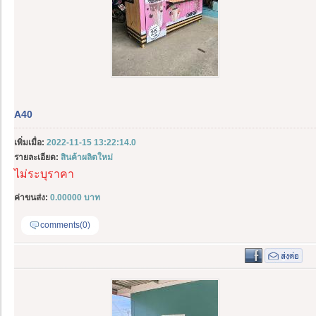
A40
เพิ่มเมื่อ:
2022-11-15 13:22:14.0
รายละเอียด:
สินค้าผลิตใหม่
ไม่ระบุราคา
ค่าขนส่ง:
0.00000 บาท
comments(0)