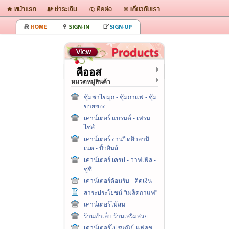
คีออส
หมวดหมู่สินค้า
ซุ้มชาไข่มุก - ซุ้มกาแฟ - ซุ้ม
ขายของ
เคาน์เตอร์ แบรนด์ - เฟรน
ไชส์
เคาน์เตอร์ งานปิดผิวลามิ
เนต - บิ้วอินส์
เคาน์เตอร์ เครป - วาฟเฟิล -
ซูชิ
เคาน์เตอร์ต้อนรับ - คิดเงิน
สาระประโยชน์ "เมล็ดกาแฟ"
เคาน์เตอร์ไม้สน
ร้านทำเล็บ ร้านเสริมสวย
เคาน์เตอร์ไปรษณีย์-แฟลช