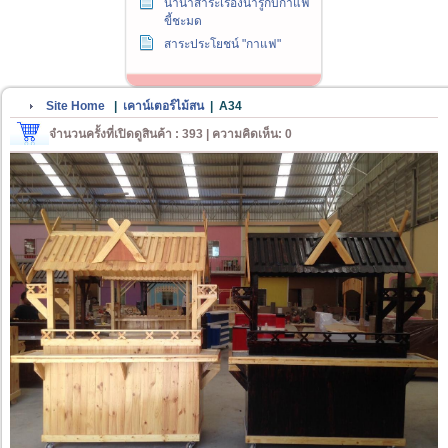
นานาสาระเรื่องน่ารู้กับกาแฟ
ขี้ชะมด
สาระประโยชน์ "กาแฟ"
Site Home
|
เคาน์เตอร์ไม้สน
|
A34
จำนวนครั้งที่เปิดดูสินค้า : 393 | ความคิดเห็น: 0